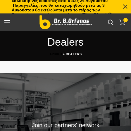
καλοκαιρινές διακοπές από 8 έως 24 Αυγούστου
.
Παραγγελίες που θα καταχωρηθούν μετά τις 3
Αυγούστου
θα εκτελούνται
μετά το πέρας των
διακοπών
, με σειρά προτεραιότητας.
Πλιτς Πλατς!
🏖️🌊
0
Dealers
ΑΡΧΙΚΗ
»
DEALERS
Join our partners' network