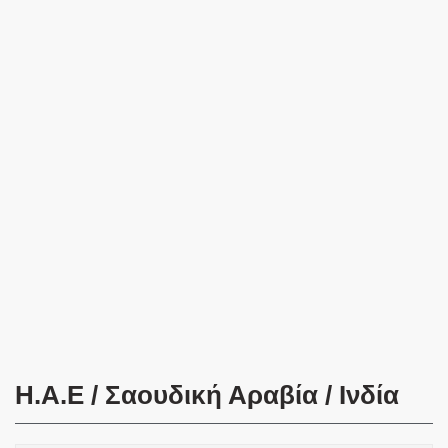
H.A.E / Σαουδική Αραβία / Ινδία