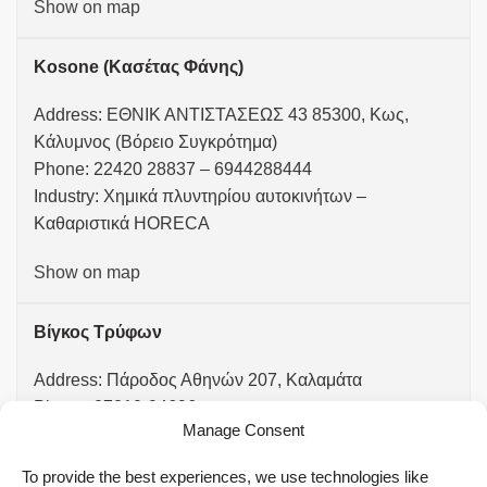
Show on map
Kosone (Κασέτας Φάνης)
Address: ΕΘΝΙΚ ΑΝΤΙΣΤΑΣΕΩΣ 43 85300, Κως,
Κάλυμνος (Βόρειο Συγκρότημα)
Phone: 22420 28837 – 6944288444
Industry: Χημικά πλυντηρίου αυτοκινήτων –
Καθαριστικά HORECA
Show on map
Βίγκος Τρύφων
Address: Πάροδος Αθηνών 207, Καλαμάτα
Phone: 27210-94696
Manage Consent
Industry: Συνεργεία/Ρεκτιφιέ Αυτοκινήτων
To provide the best experiences, we use technologies like
Show on map