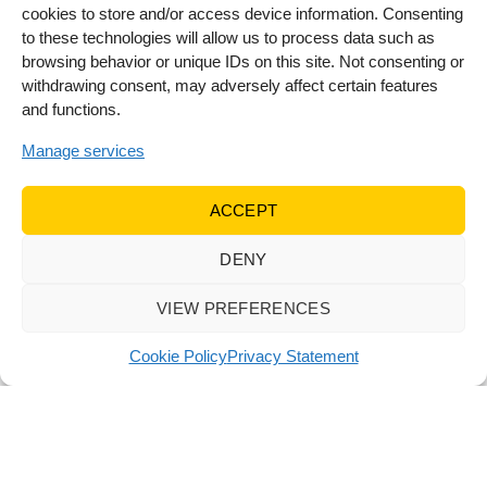
cookies to store and/or access device information. Consenting
to these technologies will allow us to process data such as
Γαλάνης Γαβριήλ
browsing behavior or unique IDs on this site. Not consenting or
withdrawing consent, may adversely affect certain features
Address: Ευβοια
and functions.
Phone: +306942626262
Manage services
Industry: Χημικά πλυντηρίου και συνεργείου οχημάτων
Show on map
ACCEPT
DENY
ΓΕΩΡΓΙΟΣ ΔΟΞΑΣΤΑΚΗΣ ΕΠΕ – Ηράκλειο Κρήτης
VIEW PREFERENCES
Address: ΒΙ.ΠΕ ΗΡΑΚΛΕΙΟΥ 71601 ΗΡΑΚΛΕΙΟ
Phone: +30 2810 381 045
Cookie Policy
Privacy Statement
Industry: Προϊόντα πλύσεως οχημάτων, συνεργείου
αυτοκινήτων και βιομηχανίες τροφίμων
Show on map