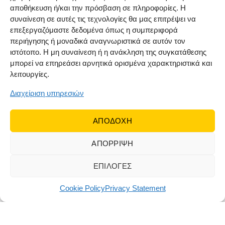
Address: Ευβοια
αποθήκευση ή/και την πρόσβαση σε πληροφορίες. Η
Phone: +306942626262
συναίνεση σε αυτές τις τεχνολογίες θα μας επιτρέψει να
Industry: Χημικά πλυντηρίου και συνεργείου οχημάτων
επεξεργαζόμαστε δεδομένα όπως η συμπεριφορά
περιήγησης ή μοναδικά αναγνωριστικά σε αυτόν τον
Show on map
ιστότοπο. Η μη συναίνεση ή η ανάκληση της συγκατάθεσης
μπορεί να επηρεάσει αρνητικά ορισμένα χαρακτηριστικά και
λειτουργίες.
ΓΕΩΡΓΙΟΣ ΔΟΞΑΣΤΑΚΗΣ ΕΠΕ – Ηράκλειο Κρήτης
Διαχείριση υπηρεσιών
Address: ΒΙ.ΠΕ ΗΡΑΚΛΕΙΟΥ 71601 ΗΡΑΚΛΕΙΟ
Phone: +30 2810 381 045
ΑΠΟΔΟΧΗ
Industry: Προϊόντα πλύσεως οχημάτων, συνεργείου
αυτοκινήτων και βιομηχανίες τροφίμων
ΑΠΟΡΡΙΨΗ
Show on map
ΕΠΙΛΟΓΕΣ
Cookie Policy
Privacy Statement
Καμπάκος Α.Ε – Χανιά Κρήτης
Address: Αναγνώστου Γογονή 46A
Phone: +30 2810 381 045