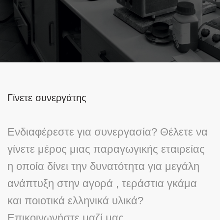
Γίνετε συνεργάτης
Eνδιαφέρεστε για συνεργασία? Θέλετε να
γίνετε μέρος μιας παραγωγικής εταιρείας
η οποία δίνει την δυνατότητα για μεγάλη
ανάπτυξη στην αγορά , τεράστια γκάμα
και ποιοτικά ελληνικά υλικά?
Επικοινωνήστε μαζί μας