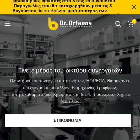
καλοκαιρινές διακοπές από 8 έως 24 Αυγούστου
.
Παραγγελίες που θα καταχωρηθούν μετά τις 3
Αυγούστου
θα εκτελούνται
μετά το πέρας των
διακοπών
, με σειρά προτεραιότητας.
Πλιτς Πλατς!
🏖️🌊
0
Γίνετε μέρος του δικτύου συνεργατών
Πλυντήρια και συνεργεία αυτοκινήτων, HORECA, Βιομηχανίες
επεξεργασίας μετάλλων, Βιομηχανίες Τροφίμων,
Ταπητοκαθαριστήρια, Χρώματα και Βαφές, Γουναρική, Χημικά
Ναυτιλίας
ΕΠΙΚΟΙΝΩΝΙΑ