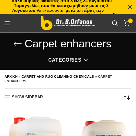
καλοκαιρινές διακοπές από 8 έως 24 Αυγούστου
.
Παραγγελίες που θα καταχωρηθούν μετά τις 3
Αυγούστου
θα εκτελούνται
μετά το πέρας των
διακοπών
, με σειρά προτεραιότητας.
Πλιτς Πλατς!
🏖️🌊
0
Carpet enhancers
CATEGORIES
ΑΡΧΙΚΗ
»
CARPET AND RUG CLEANING CHEMICALS
»
CARPET
ENHANCERS
SHOW SIDEBAR