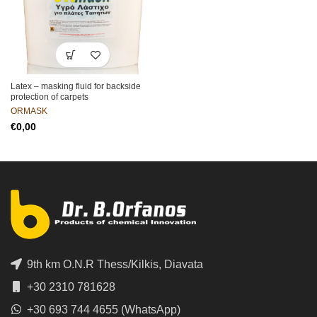
Latex – masking fluid for backside
protection of carpets
ORMASK
€
9th km O.N.R Thess/Kilkis, Diavata
+30 2310 781628
+30 693 744 4655 (WhatsApp)