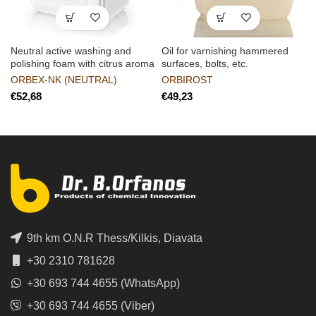
Neutral active washing and
Oil for varnishing hammered
polishing foam with citrus aroma
surfaces, bolts, etc.
ORBEX-NK (NEUTRAL)
ORBIROST
€
€
9th km O.N.R Thess/Kilkis, Diavata
+30 2310 781628
+30 693 744 4655 (WhatsApp)
+30 693 744 4655 (Viber)