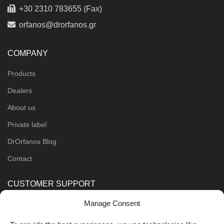
+30 2310 783655 (Fax)
orfanos@drorfanos.gr
COMPANY
Products
Dealers
About us
Private label
DrOrfanos Blog
Contact
CUSTOMER SUPPORT
Manage Consent
Order Methods
Shipping Methods