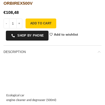
ORBIREX500V
€
ADD TO CART
Add to wishlist
SHOP BY PHONE
DESCRIPTION
Ecological car
engine cleaner and degreaser (500ml)