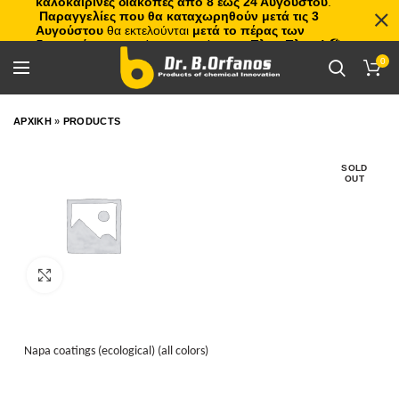
καλοκαιρινές διακοπές από 8 έως 24 Αυγούστου
.
Παραγγελίες που θα καταχωρηθούν μετά τις 3
Αυγούστου
θα εκτελούνται
μετά το πέρας των
διακοπών
, με σειρά προτεραιότητας.
Πλιτς Πλατς!
🏖️🌊
0
ΑΡΧΙΚΗ
»
PRODUCTS
SOLD
OUT
Click to enlarge
Napa coatings (ecological) (all colors)