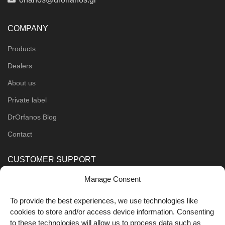
COMPANY
Products
Dealers
About us
Private label
DrOrfanos Blog
Contact
CUSTOMER SUPPORT
Manage Consent
Order Methods
Shipping Methods
To provide the best experiences, we use technologies like
cookies to store and/or access device information. Consenting
FOLLOW US
to these technologies will allow us to process data such as