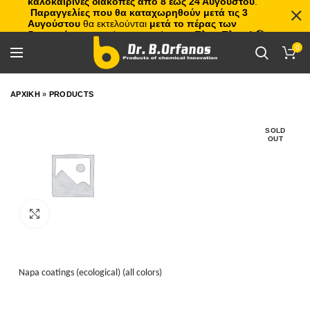
καλοκαιρινές διακοπές από 8 έως 24 Αυγούστου
.
Παραγγελίες που θα καταχωρηθούν μετά τις 3
Αυγούστου
θα εκτελούνται
μετά το πέρας των
διακοπών
, με σειρά προτεραιότητας.
Πλιτς Πλατς!
🏖️🌊
0
ΑΡΧΙΚΗ
»
PRODUCTS
SOLD
OUT
Click to enlarge
Napa coatings (ecological) (all colors)