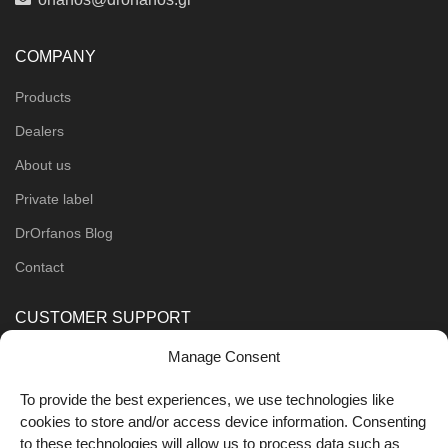
COMPANY
Products
Dealers
About us
Private label
DrOrfanos Blog
Contact
CUSTOMER SUPPORT
Manage Consent
Order Methods
Shipping Methods
To provide the best experiences, we use technologies like
cookies to store and/or access device information. Consenting
FOLLOW US
to these technologies will allow us to process data such as