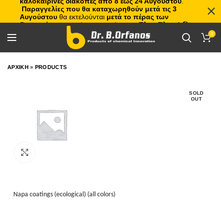
καλοκαιρινές διακοπές από 8 έως 24 Αυγούστου
.
Παραγγελίες που θα καταχωρηθούν μετά τις 3
Αυγούστου
θα εκτελούνται
μετά το πέρας των
διακοπών
, με σειρά προτεραιότητας.
Πλιτς Πλατς!
🏖️🌊
0
ΑΡΧΙΚΗ
»
PRODUCTS
SOLD
OUT
Click to enlarge
Napa coatings (ecological) (all colors)