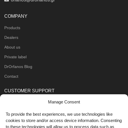
COMPANY
Products
Dealers
About us
Private label
DrOrfanos Blog
Contact
CUSTOMER SUPPORT
Manage Consent
Order Methods
Shipping Methods
To provide the best experiences, we use technologies like
cookies to store and/or access device information. Consenting
FOLLOW US
to these technologies will allow us to process data such as