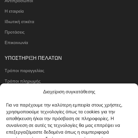
Αντιπρόσωποι
Η εταιρεία
Ιδιωτική ετικέτα
Προτάσεις
Επικοινωνία
ΥΠΟΣΤΗΡΙΞΗ ΠΕΛΑΤΩΝ
Τρόποι παραγγελίας
Τρόποι πληρωμής
Μέθοδοι αποστολής
Διαχείριση συγκατάθεσης
Πολιτική επιστροφών
Για να παρέχουμε την καλύτερη εμπειρία στους χρήστες,
χρησιμοποιούμε τεχνολογίες όπως τα cookies για την
Όροι χρήσης
αποθήκευση ή/και την πρόσβαση σε πληροφορίες. Η
Cookie Policy (EU)
συναίνεση σε αυτές τις τεχνολογίες θα μας επιτρέψει να
επεξεργαζόμαστε δεδομένα όπως η συμπεριφορά