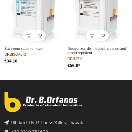
Bathroom scale remover
Deodorizer, disinfectant, cleaner and
insect repellent.
ORBISCAL-G
ORBAT-S
€
€
9th km O.N.R Thess/Kilkis, Diavata