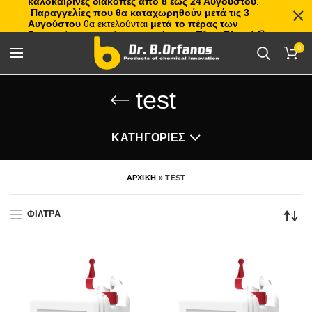
καλοκαιρινές διακοπές από 8 έως 24 Αυγούστου
.
Παραγγελίες που θα καταχωρηθούν μετά τις 3
Αυγούστου
θα εκτελούνται
μετά το πέρας των
διακοπών
, με σειρά προτεραιότητας.
Πλιτς Πλατς!
🏖️🌊
0
test
ΚΑΤΗΓΟΡΙΕΣ
ΑΡΧΙΚΗ
»
TEST
ΦΙΛΤΡΑ