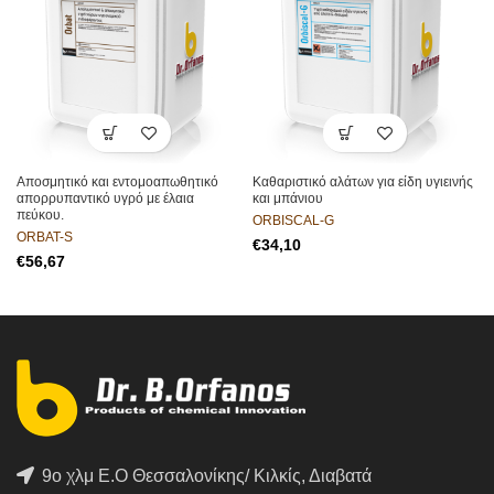
Aποσμητικό και εντομοαπωθητικό
Καθαριστικό αλάτων για είδη υγιεινής
απορρυπαντικό υγρό με έλαια
και μπάνιου
πεύκου.
ORBISCAL-G
ORBAT-S
€
€
9ο χλμ Ε.Ο Θεσσαλονίκης/ Κιλκίς, Διαβατά