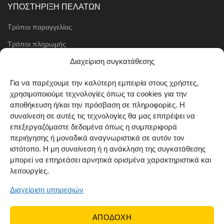
ΥΠΟΣΤΗΡΙΞΗ ΠΕΛΑΤΩΝ
Τρόποι παραγγελίας
Τρόποι πληρωμής
Μέθοδοι αποστολής
Διαχείριση συγκατάθεσης
Πολιτική επιστροφών
Για να παρέχουμε την καλύτερη εμπειρία στους χρήστες,
χρησιμοποιούμε τεχνολογίες όπως τα cookies για την
Όροι χρήσης
αποθήκευση ή/και την πρόσβαση σε πληροφορίες. Η
Cookie Policy (EU)
συναίνεση σε αυτές τις τεχνολογίες θα μας επιτρέψει να
επεξεργαζόμαστε δεδομένα όπως η συμπεριφορά
ΑΚΟΛΟΥΘΗΣΤΕ ΜΑΣ
περιήγησης ή μοναδικά αναγνωριστικά σε αυτόν τον
ιστότοπο. Η μη συναίνεση ή η ανάκληση της συγκατάθεσης
μπορεί να επηρεάσει αρνητικά ορισμένα χαρακτηριστικά και
λειτουργίες.
Διαχείριση υπηρεσιών
ΑΠΟΔΟΧΗ