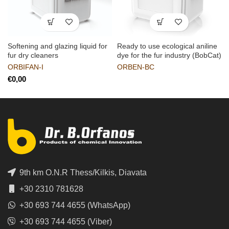
Softening and glazing liquid for
Ready to use ecological aniline
fur dry cleaners
dye for the fur industry (BobCat)
ORBIFAN-I
ORBEN-BC
€
9th km O.N.R Thess/Kilkis, Diavata
+30 2310 781628
+30 693 744 4655 (WhatsApp)
+30 693 744 4655 (Viber)