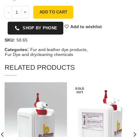
ADD TO CART
Add to wishlist
SHOP BY PHONE
SKU:
58.65
Categories:
Fur and leather dye products
,
Fur Dye and drycleaning chemicals
RELATED PRODUCTS
SOLD
OUT