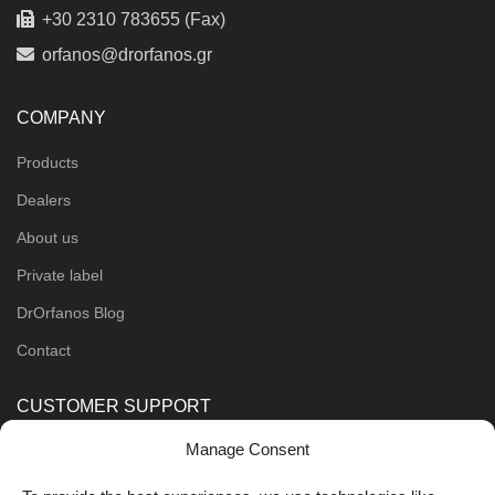
+30 2310 783655 (Fax)
orfanos@drorfanos.gr
COMPANY
Products
Dealers
About us
Private label
DrOrfanos Blog
Contact
CUSTOMER SUPPORT
Manage Consent
Order Methods
Shipping Methods