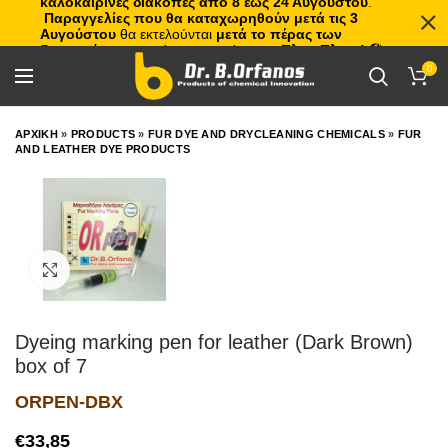
καλοκαιρινές διακοπές από 8 έως 24 Αυγούστου
.
Παραγγελίες που θα καταχωρηθούν μετά τις 3
Αυγούστου
θα εκτελούνται
μετά το πέρας των
διακοπών
, με σειρά προτεραιότητας.
Πλιτς Πλατς!
🏖️🌊
0
ΑΡΧΙΚΗ
»
PRODUCTS
»
FUR DYE AND DRYCLEANING CHEMICALS
»
FUR
AND LEATHER DYE PRODUCTS
Click to enlarge
Dyeing marking pen for leather (Dark Brown)
box of 7
ORPEN-DBX
€