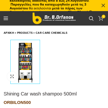
καλοκαιρινές διακοπές από 8 έως 24 Αυγούστου
.
Παραγγελίες που θα καταχωρηθούν μετά τις 3
Αυγούστου
θα εκτελούνται
μετά το πέρας των
διακοπών
, με σειρά προτεραιότητας.
Πλιτς Πλατς!
🏖️🌊
0
ΑΡΧΙΚΗ
»
PRODUCTS
»
CAR CARE CHEMICALS
Click to enlarge
Shining Car wash shampoo 500ml
ORBILON500