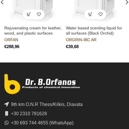
Rejuvenating cream for leather,
Water based scenting liquid for
wood, and plastic surfaces
all surfaces (Black Orchid)
ORFAN
ORGRIN-IBC AR
€
€
9th km O.N.R Thess/Kilkis, Diavata
+30 2310 781628
+30 693 744 4655 (WhatsApp)