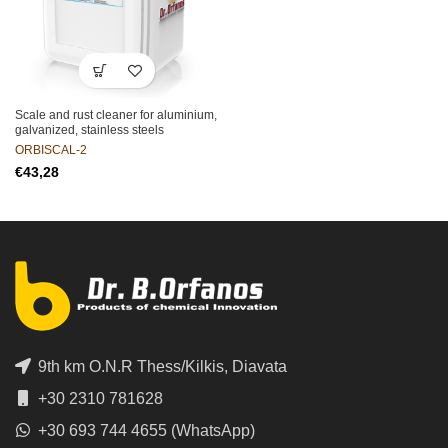
Scale and rust cleaner for aluminium,
galvanized, stainless steels
ORBISCAL-2
€
9th km O.N.R Thess/Kilkis, Diavata
+30 2310 781628
+30 693 744 4655 (WhatsApp)