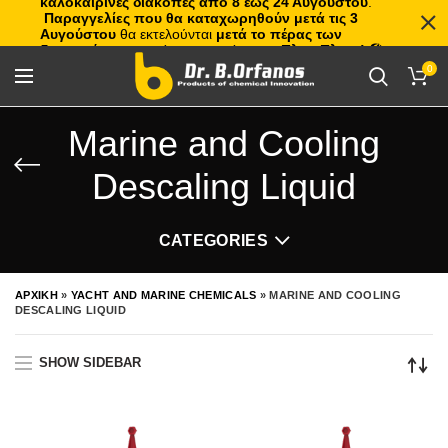
καλοκαιρινές διακοπές από 8 έως 24 Αυγούστου
.
Παραγγελίες που θα καταχωρηθούν μετά τις 3
Αυγούστου
θα εκτελούνται
μετά το πέρας των
διακοπών
, με σειρά προτεραιότητας.
Πλιτς Πλατς!
🏖️🌊
0
Marine and Cooling
Descaling Liquid
CATEGORIES
ΑΡΧΙΚΗ
»
YACHT AND MARINE CHEMICALS
»
MARINE AND COOLING
DESCALING LIQUID
SHOW SIDEBAR