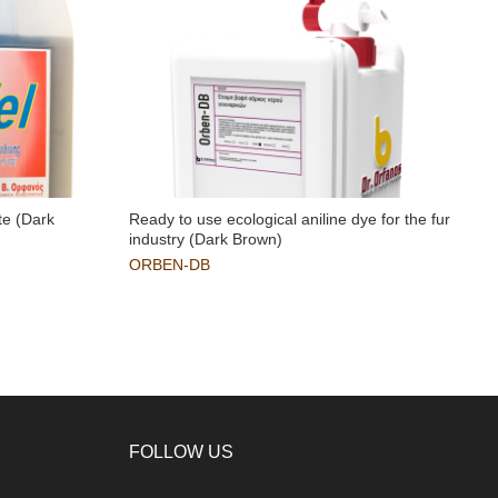
te (Dark
Ready to use ecological aniline dye for the fur
S
industry (Dark Brown)
s
ORBEN-DB
FOLLOW US