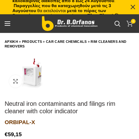
καλοκαιρινές διακοπές από 8 έως 24 Αυγούστου
.
Παραγγελίες που θα καταχωρηθούν μετά τις 3
Αυγούστου
θα εκτελούνται
μετά το πέρας των
διακοπών
, με σειρά προτεραιότητας.
Πλιτς Πλατς!
🏖️🌊
0
ΑΡΧΙΚΗ
»
PRODUCTS
»
CAR CARE CHEMICALS
»
RIM CLEANERS AND
REMOVERS
Click to enlarge
Neutral iron contaminants and filings rim
cleaner with color indicator
ORBIPAL-X
€