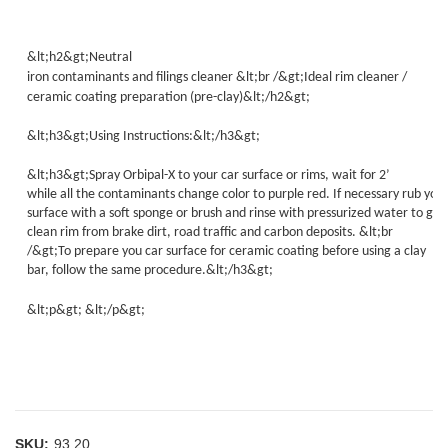
&lt;h2&gt;Neutral
iron contaminants and filings cleaner &lt;br /&gt;Ideal rim cleaner /
ceramic coating preparation (pre-clay)&lt;/h2&gt;
&lt;h3&gt;Using Instructions:&lt;/h3&gt;
&lt;h3&gt;Spray Orbipal-X to your car surface or rims, wait for 2’
while all the contaminants change color to purple red. If necessary rub you
surface with a soft sponge or brush and rinse with pressurized water to get
clean rim from brake dirt, road traffic and carbon deposits. &lt;br
/&gt;To prepare you car surface for ceramic coating before using a clay
bar, follow the same procedure.&lt;/h3&gt;
&lt;p&gt; &lt;/p&gt;
SKU:
93.20