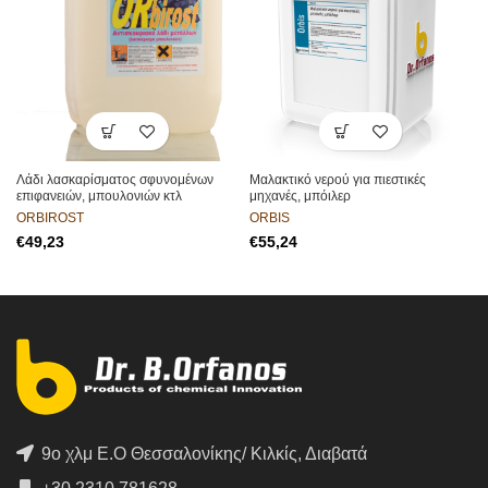
Λάδι λασκαρίσματος σφυνομένων
Μαλακτικό νερού για πιεστικές
επιφανειών, μπουλονιών κτλ
μηχανές, μπόιλερ
ORBIROST
ORBIS
€
€
9ο χλμ Ε.Ο Θεσσαλονίκης/ Κιλκίς, Διαβατά