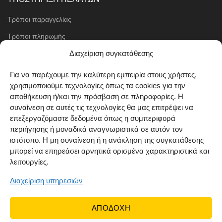
Τρόποι παραγγελίας
Τρόποι πληρωμής
Μέθοδοι αποστολής
Διαχείριση συγκατάθεσης
Πολιτική επιστροφών
Για να παρέχουμε την καλύτερη εμπειρία στους χρήστες,
χρησιμοποιούμε τεχνολογίες όπως τα cookies για την
Όροι χρήσης
αποθήκευση ή/και την πρόσβαση σε πληροφορίες. Η
Cookie Policy (EU)
συναίνεση σε αυτές τις τεχνολογίες θα μας επιτρέψει να
επεξεργαζόμαστε δεδομένα όπως η συμπεριφορά
ΑΚΟΛΟΥΘΗΣΤΕ ΜΑΣ
περιήγησης ή μοναδικά αναγνωριστικά σε αυτόν τον
ιστότοπο. Η μη συναίνεση ή η ανάκληση της συγκατάθεσης
μπορεί να επηρεάσει αρνητικά ορισμένα χαρακτηριστικά και
λειτουργίες.
Διαχείριση υπηρεσιών
ΑΠΟΔΟΧΗ