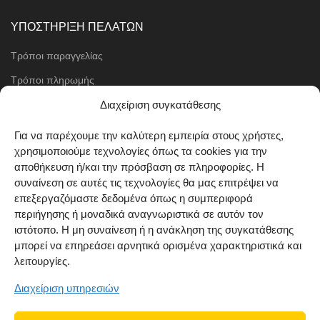
ΥΠΟΣΤΗΡΙΞΗ ΠΕΛΑΤΩΝ
Τρόποι παραγγελίας
Τρόποι πληρωμής
Μέθοδοι αποστολής
Διαχείριση συγκατάθεσης
Πολιτική επιστροφών
Για να παρέχουμε την καλύτερη εμπειρία στους χρήστες,
χρησιμοποιούμε τεχνολογίες όπως τα cookies για την
Όροι χρήσης
αποθήκευση ή/και την πρόσβαση σε πληροφορίες. Η
Cookie Policy (EU)
συναίνεση σε αυτές τις τεχνολογίες θα μας επιτρέψει να
επεξεργαζόμαστε δεδομένα όπως η συμπεριφορά
ΑΚΟΛΟΥΘΗΣΤΕ ΜΑΣ
περιήγησης ή μοναδικά αναγνωριστικά σε αυτόν τον
ιστότοπο. Η μη συναίνεση ή η ανάκληση της συγκατάθεσης
μπορεί να επηρεάσει αρνητικά ορισμένα χαρακτηριστικά και
λειτουργίες.
Διαχείριση υπηρεσιών