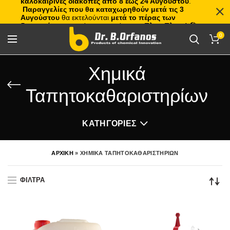
καλοκαιρινές διακοπές από 8 έως 24 Αυγούστου
.
Παραγγελίες που θα καταχωρηθούν μετά τις 3
Αυγούστου
θα εκτελούνται
μετά το πέρας των
διακοπών
, με σειρά προτεραιότητας.
Πλιτς Πλατς!
🏖️🌊
0
Χημικά
Ταπητοκαθαριστηρίων
ΚΑΤΗΓΟΡΙΕΣ
ΑΡΧΙΚΗ
»
ΧΗΜΙΚΑ ΤΑΠΗΤΟΚΑΘΑΡΙΣΤΗΡΙΩΝ
ΦΙΛΤΡΑ