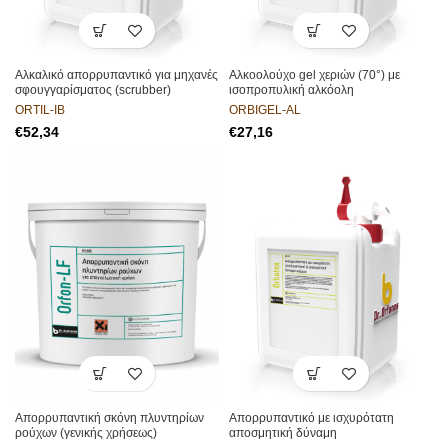
Αλκαλικό απορρυπαντικό για μηχανές
Αλκοολούχο gel χεριών (70°) με
σφουγγαρίσματος (scrubber)
ισοπροπυλική αλκόολη
ORTIL-IB
ORBIGEL-AL
€
€
Απορρυπαντική σκόνη πλυντηρίων
Απορρυπαντικό με ισχυρότατη
ρούχων (γενικής χρήσεως)
αποσμητική δύναμη