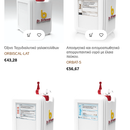
Όξινο Ταχυδιαλυτικό γαλακτολίθων
Aποσμητικό και εντομοαπωθητικό
απορρυπαντικό υγρό με έλαια
ORBISCAL-LAT
πεύκου.
€
ORBAT-S
€