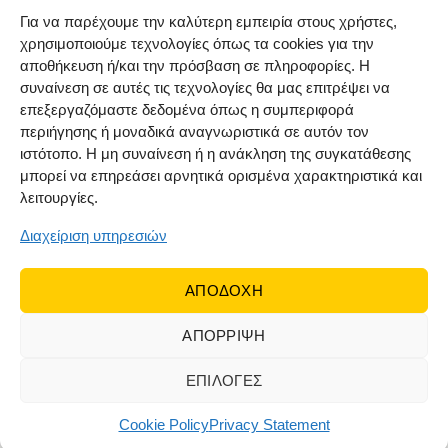
Πολιτική επιστροφών
Για να παρέχουμε την καλύτερη εμπειρία στους χρήστες,
χρησιμοποιούμε τεχνολογίες όπως τα cookies για την
Όροι χρήσης
αποθήκευση ή/και την πρόσβαση σε πληροφορίες. Η
Cookie Policy (EU)
συναίνεση σε αυτές τις τεχνολογίες θα μας επιτρέψει να
επεξεργαζόμαστε δεδομένα όπως η συμπεριφορά
ΑΚΟΛΟΥΘΗΣΤΕ ΜΑΣ
περιήγησης ή μοναδικά αναγνωριστικά σε αυτόν τον
ιστότοπο. Η μη συναίνεση ή η ανάκληση της συγκατάθεσης
μπορεί να επηρεάσει αρνητικά ορισμένα χαρακτηριστικά και
λειτουργίες.
Διαχείριση υπηρεσιών
ΑΠΟΔΟΧΗ
ΑΠΟΡΡΙΨΗ
© 2022 Dr Orfanos.
Web development
&
eCommerce
marketing
by { deventum }
ΕΠΙΛΟΓΕΣ
Cookie Policy
Privacy Statement