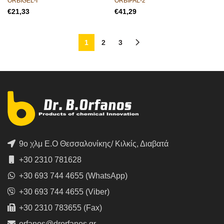
ORBIGEL-I
ORBIPAL-2
€
€
1
2
3
9ο χλμ Ε.Ο Θεσσαλονίκης/ Κιλκίς, Διαβατά
+30 2310 781628
+30 693 744 4655 (WhatsApp)
+30 693 744 4655 (Viber)
+30 2310 783655 (Fax)
orfanos@drorfanos.gr