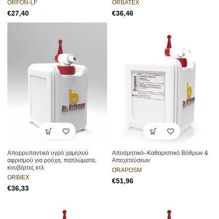
ORFON-LF
ORBATEX
€
€
Απορρυπαντικό υγρό χαμηλού
Αποσμητικό–Καθαριστικό Βόθρων &
αφρισμού για ρούχα, παπλώματα,
Αποχετεύσεων
κουβέρτες κτλ
ORAPOSM
ORBIEX
€
€