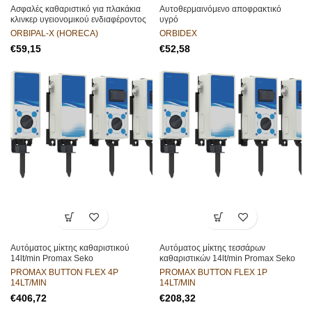
Ασφαλές καθαριστικό για πλακάκια
Αυτοθερμαινόμενο αποφρακτικό
κλινκερ υγειονομικού ενδιαφέροντος
υγρό
ORBIPAL-X (HORECA)
ORBIDEX
€
€
Αυτόματος μίκτης καθαριστικού
Αυτόματος μίκτης τεσσάρων
14lt/min Promax Seko
καθαριστικών 14lt/min Promax Seko
PROMAX BUTTON FLEX 4P
PROMAX BUTTON FLEX 1P
14LT/MIN
14LT/MIN
€
€