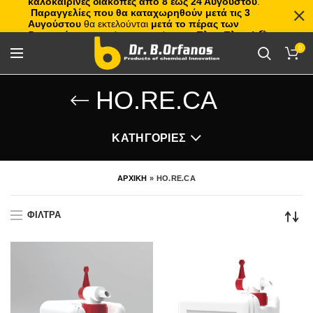
καλοκαιρινές διακοπές από 8 έως 24 Αυγούστου
.
Παραγγελίες που θα καταχωρηθούν μετά τις 3
Αυγούστου
θα εκτελούνται
μετά το πέρας των
διακοπών
, με σειρά προτεραιότητας.
Πλιτς Πλατς!
🏖️🌊
0
HO.RE.CA
ΚΑΤΗΓΟΡΙΕΣ
ΑΡΧΙΚΗ
»
HO.RE.CA
ΦΙΛΤΡΑ