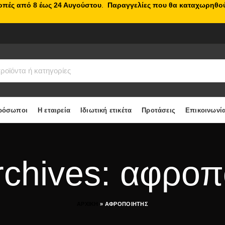
κοπές από 8 έως 24 Αυγούστου
.
Παραγγελίες που θα καταχωρηθού
ρόσωποι
Η εταιρεία
Ιδιωτική ετικέτα
Προτάσεις
Επικοινωνί
rchives: αφροπ
ΑΡΧΙΚΗ
»
ΑΦΡΟΠΟΙΗΤΗΣ