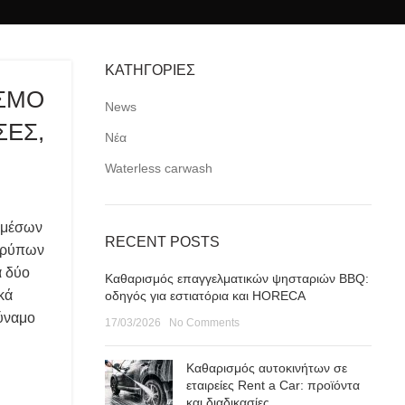
ΚΑΤΗΓΟΡΙΕΣ
ΙΣΜΟ
News
ΣΕΣ,
Νέα
Waterless carwash
 μέσων
RECENT POSTS
ν ρύπων
α δύο
Καθαρισμός επαγγελματικών ψησταριών BBQ:
κά
οδηγός για εστιατόρια και HORECA
ύναμο
17/03/2026
No Comments
Καθαρισμός αυτοκινήτων σε
εταιρείες Rent a Car: προϊόντα
και διαδικασίες