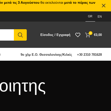
ν μετά τις 3 Αυγούστου
θα εκτελούνται
μετά το πέρας των
GR
EN
0
Είσοδος / Εγγραφή
€
0,00
α
9ο χλμ Ε.Ο. Θεσσαλονίκης/Κιλκίς
+30 2310 781628
οιητης