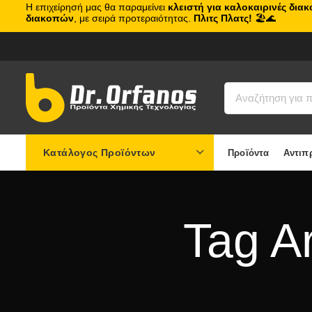
Η επιχείρησή μας θα παραμείνει
κλειστή για καλοκαιρινές δια
διακοπών
, με σειρά προτεραιότητας.
Πλιτς Πλατς!
🏖️🌊
Κατάλογος Προϊόντων
Προϊόντα
Αντιπ
Tag A