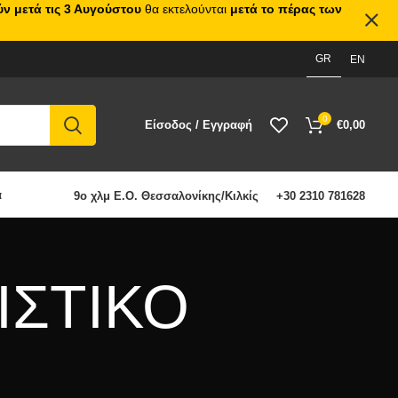
ν μετά τις 3 Αυγούστου
θα εκτελούνται
μετά το πέρας των
GR
EN
0
Είσοδος / Εγγραφή
€
0,00
α
9ο χλμ Ε.Ο. Θεσσαλονίκης/Κιλκίς
+30 2310 781628
ΡΙΣΤΙΚΟ