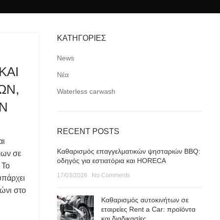
ΚΑΤΗΓΟΡΙΕΣ
News
ΚΑΙ
Νέα
ΩΝ,
Waterless carwash
Ν
RECENT POSTS
αι
Καθαρισμός επαγγελματικών ψησταριών BBQ:
εων σε
οδηγός για εστιατόρια και HORECA
 Το
17/03/2026
No Comments
υπάρχει
ώνι στο
Καθαρισμός αυτοκινήτων σε
εταιρείες Rent a Car: προϊόντα
και διαδικασίες