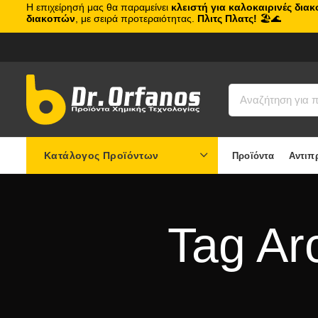
Η επιχείρησή μας θα παραμείνει
κλειστή για καλοκαιρινές δια
διακοπών
, με σειρά προτεραιότητας.
Πλιτς Πλατς!
🏖️🌊
Κατάλογος Προϊόντων
Προϊόντα
Αντιπ
Tag Ar