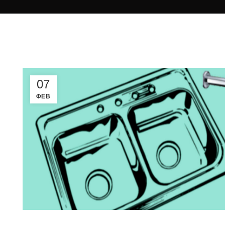
07
ΦΕΒ