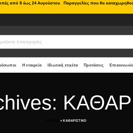
κοπές από 8 έως 24 Αυγούστου
.
Παραγγελίες που θα καταχωρηθού
ρόσωποι
Η εταιρεία
Ιδιωτική ετικέτα
Προτάσεις
Επικοινωνί
chives: ΚΑΘΑ
ΑΡΧΙΚΗ
»
ΚΑΘΑΡΙΣΤΙΚΟ