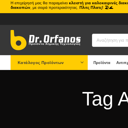
Η επιχείρησή μας θα παραμείνει
κλειστή για καλοκαιρινές δια
διακοπών
, με σειρά προτεραιότητας.
Πλιτς Πλατς!
🏖️🌊
Κατάλογος Προϊόντων
Προϊόντα
Αντιπ
Tag A