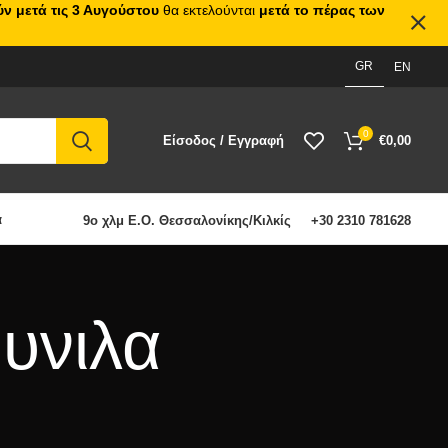
ν μετά τις 3 Αυγούστου
θα εκτελούνται
μετά το πέρας των
GR
EN
0
Είσοδος / Εγγραφή
€
0,00
α
9ο χλμ Ε.Ο. Θεσσαλονίκης/Κιλκίς
+30 2310 781628
ουνιλα