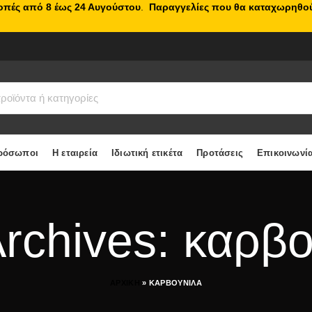
κοπές από 8 έως 24 Αυγούστου
.
Παραγγελίες που θα καταχωρηθού
ρόσωποι
Η εταιρεία
Ιδιωτική ετικέτα
Προτάσεις
Επικοινωνί
rchives: καρβ
ΑΡΧΙΚΗ
»
ΚΑΡΒΟΥΝΙΛΑ