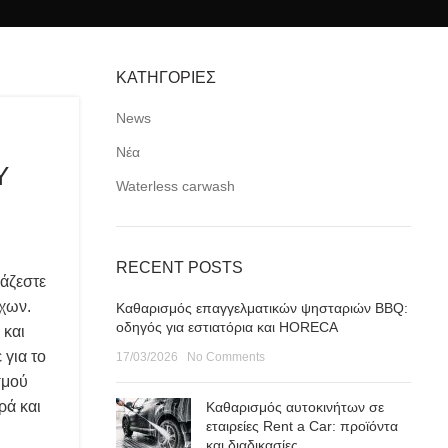
ΚΑΤΗΓΟΡΙΕΣ
News
Νέα
Υ
Waterless carwash
Ο
RECENT POSTS
ιάζεστε
ήχων.
Καθαρισμός επαγγελματικών ψησταριών BBQ:
οδηγός για εστιατόρια και HORECA
 και
 για το
17/03/2026
No Comments
σμού
ρά και
Καθαρισμός αυτοκινήτων σε
εταιρείες Rent a Car: προϊόντα
και διαδικασίες