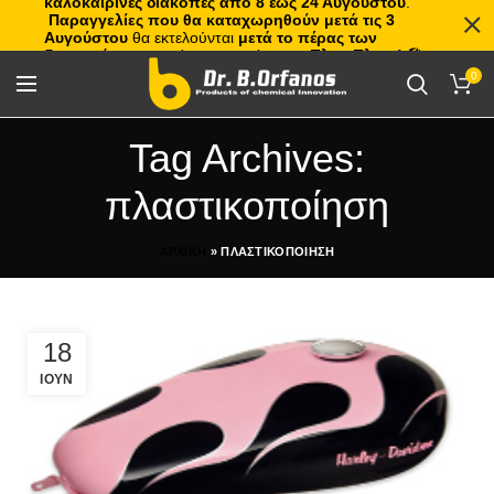
καλοκαιρινές διακοπές από 8 έως 24 Αυγούστου
.
Παραγγελίες που θα καταχωρηθούν μετά τις 3
Αυγούστου
θα εκτελούνται
μετά το πέρας των
διακοπών
, με σειρά προτεραιότητας.
Πλιτς Πλατς!
🏖️🌊
0
Tag Archives:
πλαστικοποίηση
ΑΡΧΙΚΗ
»
ΠΛΑΣΤΙΚΟΠΟΙΗΣΗ
18
ΙΟΥΝ