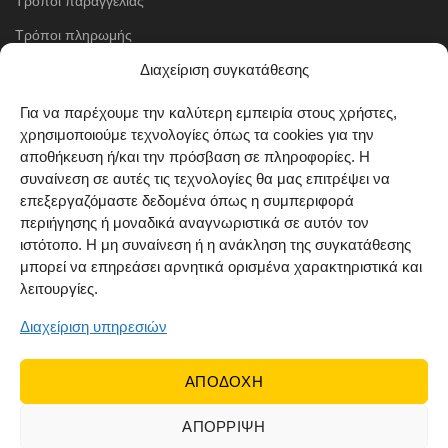
Τρόποι παραγγελίας
Τρόποι πληρωμής
Διαχείριση συγκατάθεσης
Μέθοδοι αποστολής
Πολιτική επιστροφών
Για να παρέχουμε την καλύτερη εμπειρία στους χρήστες,
χρησιμοποιούμε τεχνολογίες όπως τα cookies για την
Όροι χρήσης
αποθήκευση ή/και την πρόσβαση σε πληροφορίες. Η
Cookie Policy (EU)
συναίνεση σε αυτές τις τεχνολογίες θα μας επιτρέψει να
επεξεργαζόμαστε δεδομένα όπως η συμπεριφορά
ΑΚΟΛΟΥΘΗΣΤΕ ΜΑΣ
περιήγησης ή μοναδικά αναγνωριστικά σε αυτόν τον
ιστότοπο. Η μη συναίνεση ή η ανάκληση της συγκατάθεσης
μπορεί να επηρεάσει αρνητικά ορισμένα χαρακτηριστικά και
λειτουργίες.
Διαχείριση υπηρεσιών
ΑΠΟΔΟΧΗ
ΑΠΟΡΡΙΨΗ
© 2022 Dr Orfanos.
Web development
&
eCommerce
marketing
by { deventum }