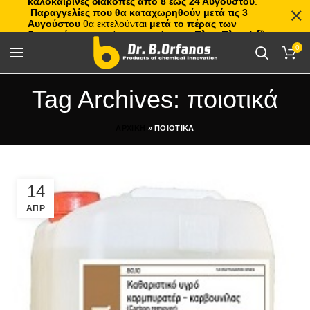
καλοκαιρινές διακοπές από 8 έως 24 Αυγούστου
.
Παραγγελίες που θα καταχωρηθούν μετά τις 3
Αυγούστου
θα εκτελούνται
μετά το πέρας των
διακοπών
, με σειρά προτεραιότητας.
Πλιτς Πλατς!
🏖️🌊
0
Tag Archives: ποιοτικά
ΑΡΧΙΚΗ
»
ΠΟΙΟΤΙΚΑ
14
ΑΠΡ