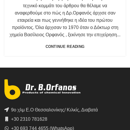
τεχνικό κομμάτι του άρθρου θα θέλαμε να
αναφερθούμε στο πώς η Δρ.Ορφανός άρχισε σαν
εταιρεία και πως γεννήθηκε η ιδέα του πρώτου
προϊόντος. Όλα άρχισαν το 1970 όταν ο Δόκτωρ στη
χημεία Βασίλειος Ορφανός , ξεκίνησε την επιχείρηση...
CONTINUE READING
9ο χλμ Ε.Ο Θεσσαλονίκης/ Κιλκίς, Διαβατά
+30 2310 781628
+30 693 744 4655 (WhatsApp)