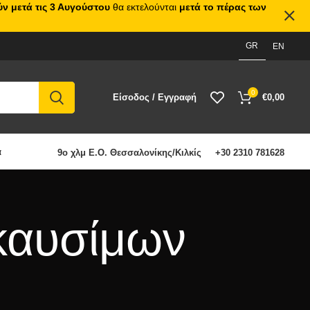
ν μετά τις 3 Αυγούστου
θα εκτελούνται
μετά το πέρας των
GR
EN
0
Είσοδος / Εγγραφή
€
0,00
α
9ο χλμ Ε.Ο. Θεσσαλονίκης/Κιλκίς
+30 2310 781628
 καυσίμων