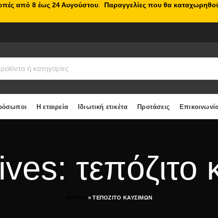
κοπές από 8 έως 24 Αυγούστου
.
Παραγγελίες που θα καταχωρηθού
ρόσωποι
Η εταιρεία
Ιδιωτική ετικέτα
Προτάσεις
Επικοινωνί
ives: τεπόζιτο
ΑΡΧΙΚΗ
»
ΤΕΠΟΖΙΤΟ ΚΑΥΣΙΜΩΝ