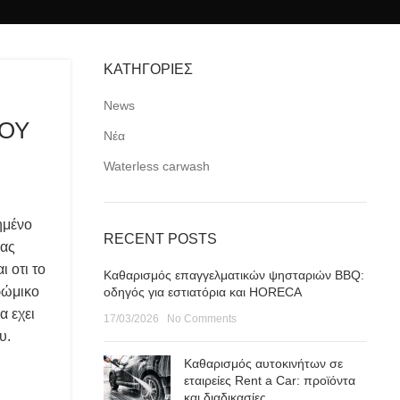
ΚΑΤΗΓΟΡΙΕΣ
News
ΤΟΥ
Νέα
Waterless carwash
ημένο
RECENT POSTS
σας
 οτι το
Καθαρισμός επαγγελματικών ψησταριών BBQ:
ρώμικο
οδηγός για εστιατόρια και HORECA
α εχει
17/03/2026
No Comments
υ.
Καθαρισμός αυτοκινήτων σε
εταιρείες Rent a Car: προϊόντα
και διαδικασίες