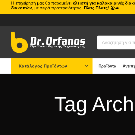
Η επιχείρησή μας θα παραμείνει
κλειστή για καλοκαιρινές δια
διακοπών
, με σειρά προτεραιότητας.
Πλιτς Πλατς!
🏖️🌊
Κατάλογος Προϊόντων
Προϊόντα
Αντιπ
Tag Arch