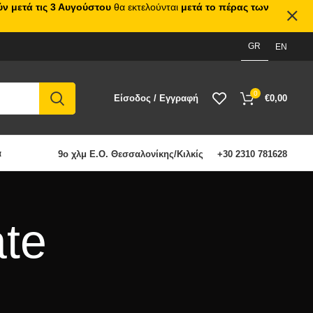
ν μετά τις 3 Αυγούστου
θα εκτελούνται
μετά το πέρας των
GR
EN
0
Είσοδος / Εγγραφή
€
0,00
α
9ο χλμ Ε.Ο. Θεσσαλονίκης/Κιλκίς
+30 2310 781628
ate