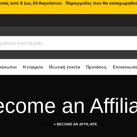
κοπές από 8 έως 24 Αυγούστου
.
Παραγγελίες που θα καταχωρηθού
ρόσωποι
Η εταιρεία
Ιδιωτική ετικέτα
Προτάσεις
Επικοινωνί
come an Affili
ΑΡΧΙΚΗ
»
BECOME AN AFFILIATE