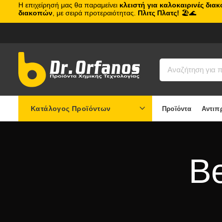
Η επιχείρησή μας θα παραμείνει
κλειστή για καλοκαιρινές δια
διακοπών
, με σειρά προτεραιότητας.
Πλιτς Πλατς!
🏖️🌊
Κατάλογος Προϊόντων
Προϊόντα
Αντιπ
Be