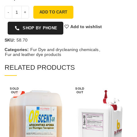
ADD TO CART
Add to wishlist
SHOP BY PHONE
SKU:
58.70
Categories:
Fur Dye and drycleaning chemicals
,
Fur and leather dye products
RELATED PRODUCTS
SOLD
SOLD
OUT
OUT