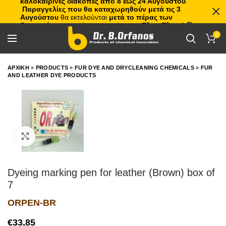
καλοκαιρινές διακοπές από 8 έως 24 Αυγούστου
.
Παραγγελίες που θα καταχωρηθούν μετά τις 3
Αυγούστου
θα εκτελούνται
μετά το πέρας των
διακοπών
, με σειρά προτεραιότητας.
Πλιτς Πλατς!
🏖️🌊
0
ΑΡΧΙΚΗ
»
PRODUCTS
»
FUR DYE AND DRYCLEANING CHEMICALS
»
FUR
AND LEATHER DYE PRODUCTS
Click to enlarge
Dyeing marking pen for leather (Brown) box of
7
ORPEN-BR
€