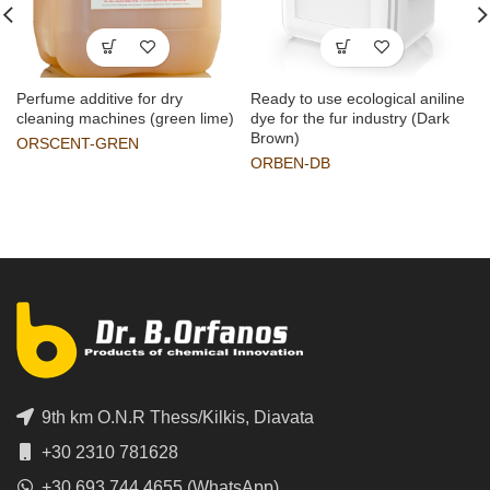
Perfume additive for dry
Ready to use ecological aniline
cleaning machines (green lime)
dye for the fur industry (Dark
Brown)
ORSCENT-GREN
ORBEN-DB
9th km O.N.R Thess/Kilkis, Diavata
+30 2310 781628
+30 693 744 4655 (WhatsApp)