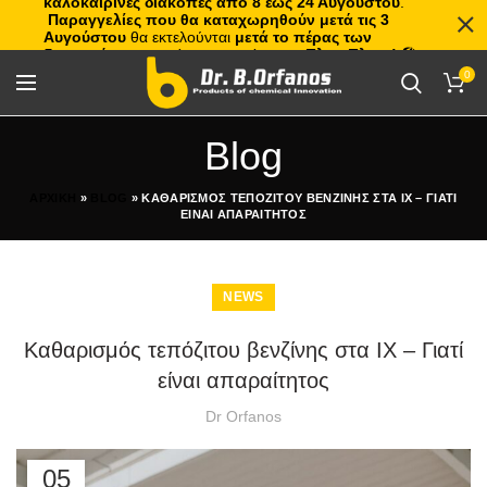
καλοκαιρινές διακοπές από 8 έως 24 Αυγούστου
.
Παραγγελίες που θα καταχωρηθούν μετά τις 3
Αυγούστου
θα εκτελούνται
μετά το πέρας των
διακοπών
, με σειρά προτεραιότητας.
Πλιτς Πλατς!
🏖️🌊
0
Blog
ΑΡΧΙΚΗ
»
BLOG
»
ΚΑΘΑΡΙΣΜΟΣ ΤΕΠΟΖΙΤΟΥ ΒΕΝΖΙΝΗΣ ΣΤΑ ΙΧ – ΓΙΑΤΙ
ΕΙΝΑΙ ΑΠΑΡΑΙΤΗΤΟΣ
NEWS
Καθαρισμός τεπόζιτου βενζίνης στα ΙΧ – Γιατί
είναι απαραίτητος
Dr Orfanos
05