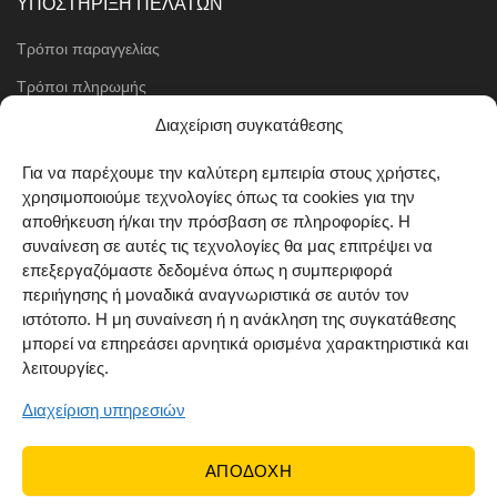
ΥΠΟΣΤΗΡΙΞΗ ΠΕΛΑΤΩΝ
Τρόποι παραγγελίας
Τρόποι πληρωμής
Μέθοδοι αποστολής
Διαχείριση συγκατάθεσης
Πολιτική επιστροφών
Για να παρέχουμε την καλύτερη εμπειρία στους χρήστες,
χρησιμοποιούμε τεχνολογίες όπως τα cookies για την
Όροι χρήσης
αποθήκευση ή/και την πρόσβαση σε πληροφορίες. Η
Cookie Policy (EU)
συναίνεση σε αυτές τις τεχνολογίες θα μας επιτρέψει να
επεξεργαζόμαστε δεδομένα όπως η συμπεριφορά
ΑΚΟΛΟΥΘΗΣΤΕ ΜΑΣ
περιήγησης ή μοναδικά αναγνωριστικά σε αυτόν τον
ιστότοπο. Η μη συναίνεση ή η ανάκληση της συγκατάθεσης
μπορεί να επηρεάσει αρνητικά ορισμένα χαρακτηριστικά και
λειτουργίες.
Διαχείριση υπηρεσιών
ΑΠΟΔΟΧΗ