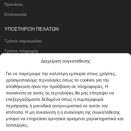
Προτάσεις
Επικοινωνία
ΥΠΟΣΤΗΡΙΞΗ ΠΕΛΑΤΩΝ
Τρόποι παραγγελίας
Τρόποι πληρωμής
Μέθοδοι αποστολής
Διαχείριση συγκατάθεσης
Πολιτική επιστροφών
Για να παρέχουμε την καλύτερη εμπειρία στους χρήστες,
χρησιμοποιούμε τεχνολογίες όπως τα cookies για την
Όροι χρήσης
αποθήκευση ή/και την πρόσβαση σε πληροφορίες. Η
Cookie Policy (EU)
συναίνεση σε αυτές τις τεχνολογίες θα μας επιτρέψει να
επεξεργαζόμαστε δεδομένα όπως η συμπεριφορά
ΑΚΟΛΟΥΘΗΣΤΕ ΜΑΣ
περιήγησης ή μοναδικά αναγνωριστικά σε αυτόν τον
ιστότοπο. Η μη συναίνεση ή η ανάκληση της συγκατάθεσης
μπορεί να επηρεάσει αρνητικά ορισμένα χαρακτηριστικά και
λειτουργίες.