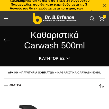
καλοκαιρινές διακοπές από 8 έως 24 Αυγούστου
.
Παραγγελίες που θα καταχωρηθούν μετά τις 3
Αυγούστου
θα εκτελούνται
μετά το πέρας των
διακοπών
, με σειρά προτεραιότητας.
Πλιτς Πλατς!
🏖️🌊
0
Καθαριστικά
Carwash 500ml
ΚΑΤΗΓΟΡΙΕΣ
ΑΡΧΙΚΗ
»
ΠΛΥΝΤΗΡΙΑ ΟΧΗΜΑΤΩΝ
»
ΚΑΘΑΡΙΣΤΙΚΑ CARWASH 500ML
ΦΙΛΤΡΑ