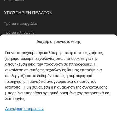
ΥΠΟΣΤΗΡΙΞΗ ΠΕΛΑΤΩΝ
Τρόποι παραγγελίας
Τρόποι πληρωμής
Μέθοδοι αποστολής
Διαχείριση συγκατάθεσης
Πολιτική επιστροφών
Για να παρέχουμε την καλύτερη εμπειρία στους χρήστες,
χρησιμοποιούμε τεχνολογίες όπως τα cookies για την
Όροι χρήσης
αποθήκευση ή/και την πρόσβαση σε πληροφορίες. Η
Cookie Policy (EU)
συναίνεση σε αυτές τις τεχνολογίες θα μας επιτρέψει να
επεξεργαζόμαστε δεδομένα όπως η συμπεριφορά
ΑΚΟΛΟΥΘΗΣΤΕ ΜΑΣ
περιήγησης ή μοναδικά αναγνωριστικά σε αυτόν τον
ιστότοπο. Η μη συναίνεση ή η ανάκληση της συγκατάθεσης
μπορεί να επηρεάσει αρνητικά ορισμένα χαρακτηριστικά και
λειτουργίες.
Διαχείριση υπηρεσιών