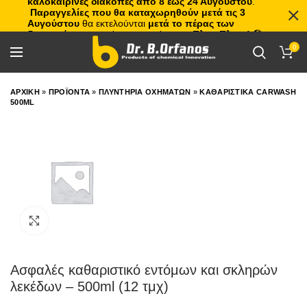
καλοκαιρινές διακοπές από 8 έως 24 Αυγούστου
.
Παραγγελίες που θα καταχωρηθούν μετά τις 3
Αυγούστου
θα εκτελούνται
μετά το πέρας των
διακοπών
, με σειρά προτεραιότητας.
Πλιτς Πλατς!
🏖️🌊
0
ΑΡΧΙΚΗ
»
ΠΡΟΪΟΝΤΑ
»
ΠΛΥΝΤΗΡΙΑ ΟΧΗΜΑΤΩΝ
»
ΚΑΘΑΡΙΣΤΙΚΑ CARWASH
500ML
Click to enlarge
Ασφαλές καθαριστικό εντόμων και σκληρών
λεκέδων – 500ml (12 τμχ)