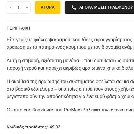
ΑΓΟΡΑ
ΑΓΟΡΑ ΜΕΣΩ ΤΗΛΕΦΩΝΟΥ
ΠΕΡΙΓΡΑΦΗ
Είτε γεμίζετε φιάλες ψεκασμού, κουβάδες σφουγγαρίσματος ή
αραιωση με το πάτημα ενός κουμπιού με τον διανομέα ανάμ
Αυτή η στιβαρή, αξιόπιστη μονάδα – που διατίθεται ως σύστ
παροχή νερού και παρέχει ακριβώς αραιωμένα χημικά διαλύμ
Η ακρίβεια της αραίωσης του συστήματος οφείλεται σε μια 
στο βασικό εξοπλισμό – οι οποίες επιτρέπουν στους χρήστες
μεγιστοποιούν την αποδοτικότητα για ένα ευρύ φάσμα χημι
Ο επίτοιχος βραχίονας του ProMax εξαλείφει την ανάγκη αν
επιτρέποντας την τοποθέτηση χωρίς εργαλεία, ενώ ο αρθρω
την εύκολη προσθήκη περαιτέρω μονάδων σε μια υπάρχουσ
Κωδικός προϊόντος:
49.03