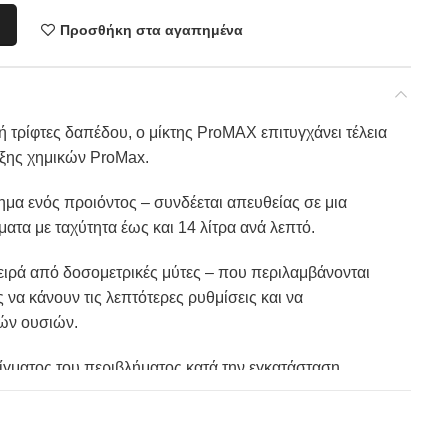
Προσθήκη στα αγαπημένα
 τρίφτες δαπέδου, ο μίκτης ProMAX επιτυγχάνει τέλεια
ιξης χημικών ProMax.
ημα ενός προιόντος – συνδέεται απευθείας σε μια
ατα με ταχύτητα έως και 14 λίτρα ανά λεπτό.
σειρά από δοσομετρικές μύτες – που περιλαμβάνονται
 να κάνουν τις λεπτότερες ρυθμίσεις και να
κών ουσιών.
οίγματος του περιβλήματος κατά την εγκατάσταση,
τός σχεδιασμός του με εξοικονόμηση χώρου επιτρέπει
α εγκατάσταση.