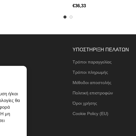
€
ΥΠΟΣΤΗΡΙΞΗ ΠΕΛΑΤΩΝ
Τρόποι παραγγελίας
ι
Τρόποι πληρωμής
Μέθοδοι αποστολής
τα
Πολιτική επιστροφών
υση ή/και
ολογίες θα
Όροι χρήσης
ιφορά
 Η μη
Cookie Policy (EU)
σει