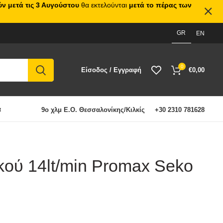
ν μετά τις 3 Αυγούστου
θα εκτελούνται
μετά το πέρας των
GR
EN
0
Είσοδος / Εγγραφή
€
0,00
α
9ο χλμ Ε.Ο. Θεσσαλονίκης/Κιλκίς
+30 2310 781628
κού 14lt/min Promax Seko