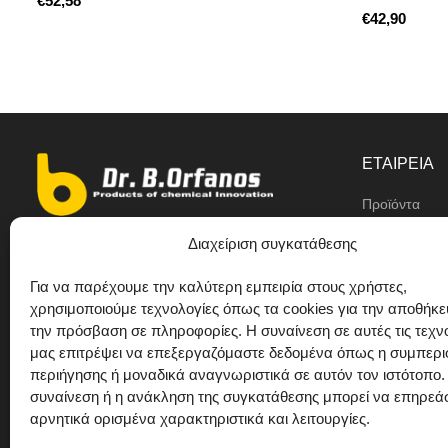
€
€
ΕΤΑΙΡΕΙΑ
Προϊόντα
Αντιπρόσωπο
Διαχείριση συγκατάθεσης
9ο χλμ Ε.Ο Θεσσαλονίκης/ Κιλκίς,
Η εταιρεία
Διαβατά
Για να παρέχουμε την καλύτερη εμπειρία στους χρήστες,
Ιδιωτική ετικέ
χρησιμοποιούμε τεχνολογίες όπως τα cookies για την αποθήκε
+30 2310 781628
την πρόσβαση σε πληροφορίες. Η συναίνεση σε αυτές τις τεχν
Προτάσεις
+30 693 744 4655 (WhatsApp)
μας επιτρέψει να επεξεργαζόμαστε δεδομένα όπως η συμπερ
περιήγησης ή μοναδικά αναγνωριστικά σε αυτόν τον ιστότοπο.
Επικοινωνία
+30 693 744 4655 (Viber)
συναίνεση ή η ανάκληση της συγκατάθεσης μπορεί να επηρεά
+30 2310 783655 (Fax)
αρνητικά ορισμένα χαρακτηριστικά και λειτουργίες.
orfanos@drorfanos.gr