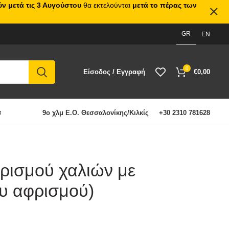
ν μετά τις 3 Αυγούστου
θα εκτελούνται
μετά το πέρας των
GR
EN
0
Είσοδος / Εγγραφή
€
0,00
α
9ο χλμ Ε.Ο. Θεσσαλονίκης/Κιλκίς
+30 2310 781628
ρισμού χαλιών με
ου αφρισμού)