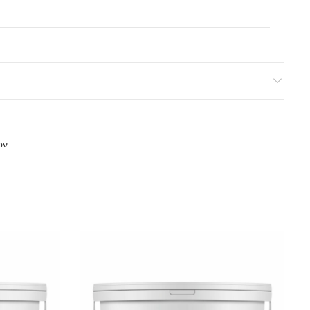
ση
ων