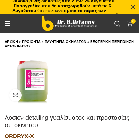
καλοκαιρινές διακοπές από 8 έως 24 Αυγούστου
.
Παραγγελίες που θα καταχωρηθούν μετά τις 3
Αυγούστου
θα εκτελούνται
μετά το πέρας των
διακοπών
, με σειρά προτεραιότητας.
Πλιτς Πλατς!
🏖️🌊
0
ΑΡΧΙΚΗ
»
ΠΡΟΪΟΝΤΑ
»
ΠΛΥΝΤΗΡΙΑ ΟΧΗΜΑΤΩΝ
»
ΕΞΩΤΕΡΙΚΗ ΠΕΡΙΠΟΙΗΣΗ
ΑΥΤΟΚΙΝΗΤΟΥ
Click to enlarge
Λοσιόν detailing γυαλίσματος και προστασίας
αυτοκινήτου
ORDRYX-X