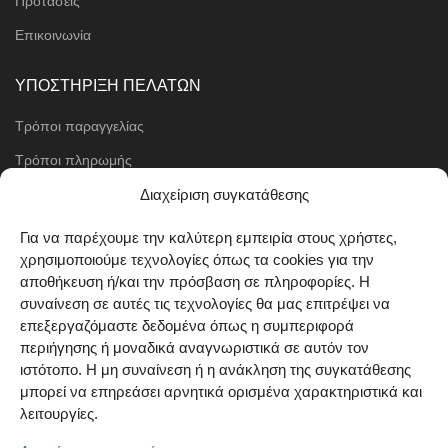
Προτάσεις
Επικοινωνία
ΥΠΟΣΤΗΡΙΞΗ ΠΕΛΑΤΩΝ
Τρόποι παραγγελίας
Τρόποι πληρωμής
Μέθοδοι αποστολής
Διαχείριση συγκατάθεσης
Πολιτική επιστροφών
Για να παρέχουμε την καλύτερη εμπειρία στους χρήστες,
χρησιμοποιούμε τεχνολογίες όπως τα cookies για την
Όροι χρήσης
αποθήκευση ή/και την πρόσβαση σε πληροφορίες. Η
Cookie Policy (EU)
συναίνεση σε αυτές τις τεχνολογίες θα μας επιτρέψει να
επεξεργαζόμαστε δεδομένα όπως η συμπεριφορά
ΑΚΟΛΟΥΘΗΣΤΕ ΜΑΣ
περιήγησης ή μοναδικά αναγνωριστικά σε αυτόν τον
ιστότοπο. Η μη συναίνεση ή η ανάκληση της συγκατάθεσης
μπορεί να επηρεάσει αρνητικά ορισμένα χαρακτηριστικά και
λειτουργίες.