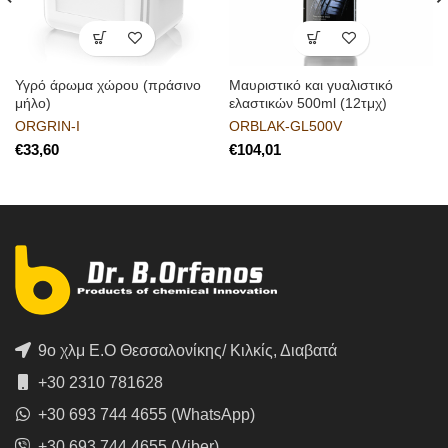
Υγρό άρωμα χώρου (πράσινο
Μαυριστικό και γυαλιστικό
μήλο)
ελαστικών 500ml (12τμχ)
ORGRIN-I
ORBLAK-GL500V
€
€
9ο χλμ Ε.Ο Θεσσαλονίκης/ Κιλκίς, Διαβατά
+30 2310 781628
+30 693 744 4655 (WhatsApp)
+30 693 744 4655 (Viber)