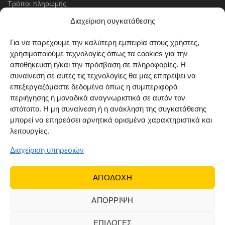
Τρόποι πληρωμής
Μέθοδοι αποστολής
Διαχείριση συγκατάθεσης
Πολιτική επιστροφών
Για να παρέχουμε την καλύτερη εμπειρία στους χρήστες,
χρησιμοποιούμε τεχνολογίες όπως τα cookies για την
Όροι χρήσης
αποθήκευση ή/και την πρόσβαση σε πληροφορίες. Η
Cookie Policy (EU)
συναίνεση σε αυτές τις τεχνολογίες θα μας επιτρέψει να
επεξεργαζόμαστε δεδομένα όπως η συμπεριφορά
ΑΚΟΛΟΥΘΗΣΤΕ ΜΑΣ
περιήγησης ή μοναδικά αναγνωριστικά σε αυτόν τον
ιστότοπο. Η μη συναίνεση ή η ανάκληση της συγκατάθεσης
μπορεί να επηρεάσει αρνητικά ορισμένα χαρακτηριστικά και
λειτουργίες.
Διαχείριση υπηρεσιών
ΑΠΟΔΟΧΗ
ΑΠΟΡΡΙΨΗ
© 2022 Dr Orfanos.
Web development
&
eCommerce
marketing
by { deventum }
ΕΠΙΛΟΓΕΣ