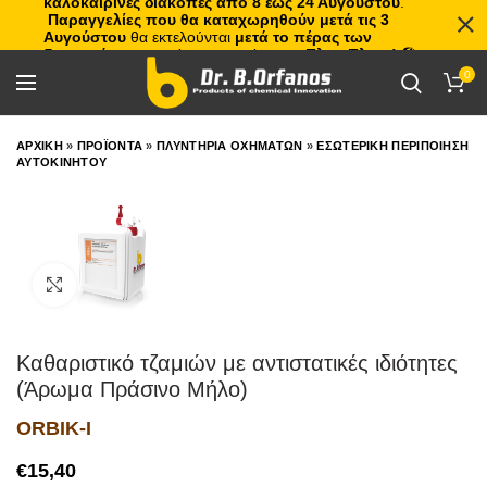
καλοκαιρινές διακοπές από 8 έως 24 Αυγούστου
.
Παραγγελίες που θα καταχωρηθούν μετά τις 3
Αυγούστου
θα εκτελούνται
μετά το πέρας των
διακοπών
, με σειρά προτεραιότητας.
Πλιτς Πλατς!
🏖️🌊
0
ΑΡΧΙΚΗ
»
ΠΡΟΪΟΝΤΑ
»
ΠΛΥΝΤΗΡΙΑ ΟΧΗΜΑΤΩΝ
»
ΕΣΩΤΕΡΙΚΗ ΠΕΡΙΠΟΙΗΣΗ
ΑΥΤΟΚΙΝΗΤΟΥ
Click to enlarge
Καθαριστικό τζαμιών με αντιστατικές ιδιότητες
(Άρωμα Πράσινο Μήλο)
ORBIK-I
€