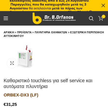
καλοκαιρινές διακοπές από 8 έως 24 Αυγούστου
.
Παραγγελίες που θα καταχωρηθούν μετά τις 3
Αυγούστου
θα εκτελούνται
μετά το πέρας των
διακοπών
, με σειρά προτεραιότητας.
Πλιτς Πλατς!
🏖️🌊
0
ΑΡΧΙΚΗ
»
ΠΡΟΪΟΝΤΑ
»
ΠΛΥΝΤΗΡΙΑ ΟΧΗΜΑΤΩΝ
»
ΕΞΩΤΕΡΙΚΗ ΠΕΡΙΠΟΙΗΣΗ
ΑΥΤΟΚΙΝΗΤΟΥ
Click to enlarge
Καθαριστικό touchless για self service και
αυτόματα πλυντήρια
ORBEX-DX3 (LF)
€