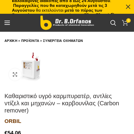
καλοκαιρινές διακοπές από 8 έως 24 Αυγούστου
.
Παραγγελίες που θα καταχωρηθούν μετά τις 3
Αυγούστου
θα εκτελούνται
μετά το πέρας των
διακοπών
, με σειρά προτεραιότητας.
Πλιτς Πλατς!
🏖️🌊
0
ΑΡΧΙΚΗ
»
ΠΡΟΪΟΝΤΑ
»
ΣΥΝΕΡΓΕΙΑ ΟΧΗΜΑΤΩΝ
Click to enlarge
Καθαριστικό υγρό καρμπυρατέρ, αντλίες
ντίζελ και μηχανών – καρβουνίλας (Carbon
remover)
ORBIL
€