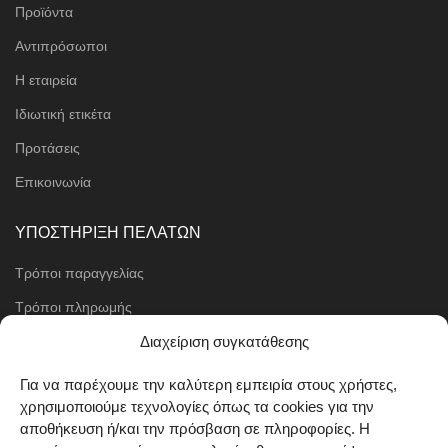
Προϊόντα
Αντιπρόσωποι
Η εταιρεία
Ιδιωτική ετικέτα
Προτάσεις
Επικοινωνία
ΥΠΟΣΤΗΡΙΞΗ ΠΕΛΑΤΩΝ
Τρόποι παραγγελίας
Τρόποι πληρωμής
Μέθοδοι αποστολής
Διαχείριση συγκατάθεσης
Πολιτική επιστροφών
Για να παρέχουμε την καλύτερη εμπειρία στους χρήστες,
χρησιμοποιούμε τεχνολογίες όπως τα cookies για την
Όροι χρήσης
αποθήκευση ή/και την πρόσβαση σε πληροφορίες. Η
Cookie Policy (EU)