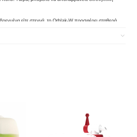
ι βρεγμένα είτε στεγνά, το Orblak-W προσφέρει σταθερά
ν τα ελαστικά σας μετά τον καθαρισμό – απλά ψεκάστε
τε το χρόνο σας. Το Orblak-W προσφέρει λάμψη
την ανάγκη για συχνή επαναληπτική εφαρμογή. Οδηγήστε
ντίδα των ελαστικών σε ένα νέο επίπεδο
γριολούλουδου. Μπείτε σε έναν κόσμο φυσικής
χρησιμοποιήσετε το Orblak Orblak για να το
ψης και οικονομίας.
τε στεγνά.