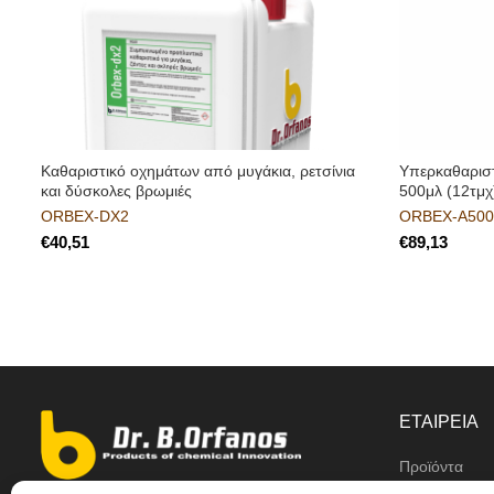
Kαθαριστικό οχημάτων από μυγάκια, ρετσίνια
Υπερκαθαρισ
και δύσκολες βρωμιές
500μλ (12τμχ
ORBEX-DX2
ORBEX-A50
€
€
ΕΤΑΙΡΕΙΑ
Προϊόντα