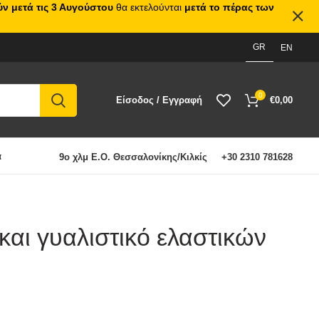
ν μετά τις 3 Αυγούστου
θα εκτελούνται
μετά το πέρας των
GR
EN
0
Είσοδος / Εγγραφή
€
0,00
α
9ο χλμ Ε.Ο. Θεσσαλονίκης/Κιλκίς
+30 2310 781628
αι γυαλιστικό ελαστικών