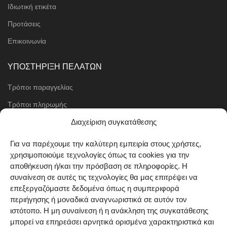
Ιδιωτική ετικέτα
Προτάσεις
Επικοινωνία
ΥΠΟΣΤΗΡΙΞΗ ΠΕΛΑΤΩΝ
Τρόποι παραγγελίας
Τρόποι πληρωμής
Μέθοδοι αποστολής
Διαχείριση συγκατάθεσης
Πολιτική επιστροφών
Για να παρέχουμε την καλύτερη εμπειρία στους χρήστες,
χρησιμοποιούμε τεχνολογίες όπως τα cookies για την
Όροι χρήσης
αποθήκευση ή/και την πρόσβαση σε πληροφορίες. Η
Cookie Policy (EU)
συναίνεση σε αυτές τις τεχνολογίες θα μας επιτρέψει να
επεξεργαζόμαστε δεδομένα όπως η συμπεριφορά
ΑΚΟΛΟΥΘΗΣΤΕ ΜΑΣ
περιήγησης ή μοναδικά αναγνωριστικά σε αυτόν τον
ιστότοπο. Η μη συναίνεση ή η ανάκληση της συγκατάθεσης
μπορεί να επηρεάσει αρνητικά ορισμένα χαρακτηριστικά και