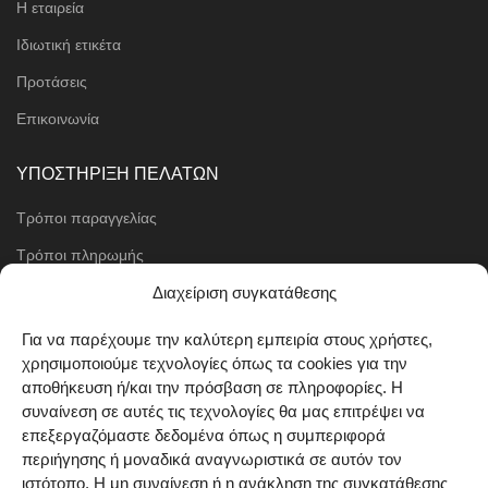
Η εταιρεία
Ιδιωτική ετικέτα
Προτάσεις
Επικοινωνία
ΥΠΟΣΤΗΡΙΞΗ ΠΕΛΑΤΩΝ
Τρόποι παραγγελίας
Τρόποι πληρωμής
Μέθοδοι αποστολής
Διαχείριση συγκατάθεσης
Πολιτική επιστροφών
Για να παρέχουμε την καλύτερη εμπειρία στους χρήστες,
χρησιμοποιούμε τεχνολογίες όπως τα cookies για την
Όροι χρήσης
αποθήκευση ή/και την πρόσβαση σε πληροφορίες. Η
Cookie Policy (EU)
συναίνεση σε αυτές τις τεχνολογίες θα μας επιτρέψει να
επεξεργαζόμαστε δεδομένα όπως η συμπεριφορά
ΑΚΟΛΟΥΘΗΣΤΕ ΜΑΣ
περιήγησης ή μοναδικά αναγνωριστικά σε αυτόν τον
ιστότοπο. Η μη συναίνεση ή η ανάκληση της συγκατάθεσης