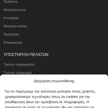
Προϊόντα
Αντιπρόσωποι
Η εταιρεία
Ιδιωτική ετικέτα
Προτάσεις
Επικοινωνία
ΥΠΟΣΤΗΡΙΞΗ ΠΕΛΑΤΩΝ
Τρόποι παραγγελίας
Τρόποι πληρωμής
Μέθοδοι αποστολής
Διαχείριση συγκατάθεσης
Πολιτική επιστροφών
Για να παρέχουμε την καλύτερη εμπειρία στους χρήστες,
χρησιμοποιούμε τεχνολογίες όπως τα cookies για την
Όροι χρήσης
αποθήκευση ή/και την πρόσβαση σε πληροφορίες. Η
Cookie Policy (EU)
συναίνεση σε αυτές τις τεχνολογίες θα μας επιτρέψει να