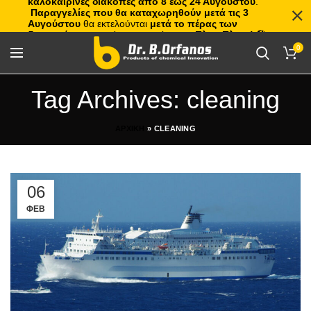
καλοκαιρινές διακοπές από 8 έως 24 Αυγούστου
.
Παραγγελίες που θα καταχωρηθούν μετά τις 3
Αυγούστου
θα εκτελούνται
μετά το πέρας των
διακοπών
, με σειρά προτεραιότητας.
Πλιτς Πλατς!
🏖️🌊
0
Tag Archives: cleaning
ΑΡΧΙΚΗ
»
CLEANING
06
ΦΕΒ