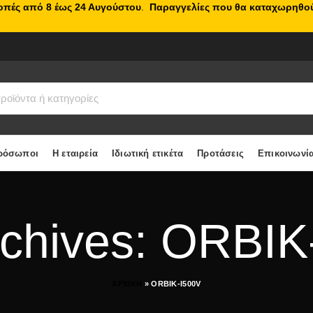
κοπές από 8 έως 24 Αυγούστου
.
Παραγγελίες που θα καταχωρηθού
ρόσωποι
Η εταιρεία
Ιδιωτική ετικέτα
Προτάσεις
Επικοινωνί
rchives: ORBIK
ΑΡΧΙΚΗ
»
ORBIK-I500V