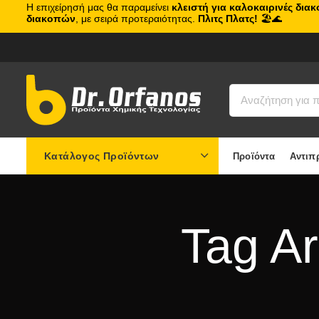
Η επιχείρησή μας θα παραμείνει
κλειστή για καλοκαιρινές δια
διακοπών
, με σειρά προτεραιότητας.
Πλιτς Πλατς!
🏖️🌊
Κατάλογος Προϊόντων
Προϊόντα
Αντιπ
Tag A