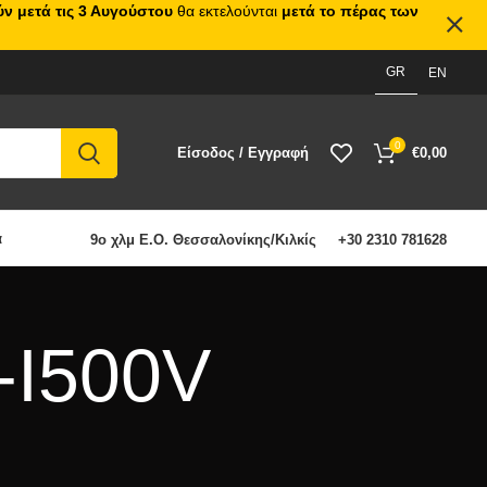
ν μετά τις 3 Αυγούστου
θα εκτελούνται
μετά το πέρας των
GR
EN
0
Είσοδος / Εγγραφή
€
0,00
α
9ο χλμ Ε.Ο. Θεσσαλονίκης/Κιλκίς
+30 2310 781628
-I500V