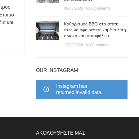
 προς
06/03/2026
No Comments
 Έτοιμο
ια και
Καθαρισμός BBQ στο σπίτι:
πώς να αφαιρέσετε καμένα λίπη
σωστά και με ασφάλεια
17/02/2026
No Comments
OUR INSTAGRAM
Instagram has
returned invalid data.
ΑΚΟΛΟΥΘΗΣΤΕ ΜΑΣ