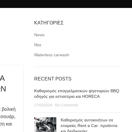
ΚΑΤΗΓΟΡΙΕΣ
News
Νέα
Waterless carwash
ΤΑ
RECENT POSTS
ΩΝ
Καθαρισμός επαγγελματικών ψησταριών BBQ:
οδηγός για εστιατόρια και HORECA
17/03/2026
No Comments
 βολική
εσουάρ,
Καθαρισμός αυτοκινήτων σε
ση και
εταιρείες Rent a Car: προϊόντα
και διαδικασίες