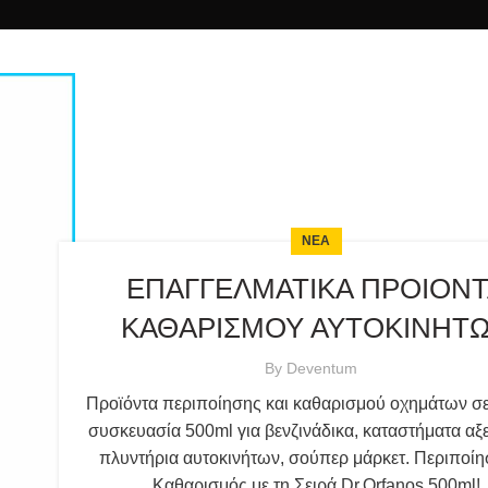
ΝΕΑ
ΕΠΑΓΓΕΛΜΑΤΙΚΑ ΠΡΟΙΟΝ
ΚΑΘΑΡΙΣΜΟΥ ΑΥΤΟΚΙΝΗΤ
By
Deventum
Προϊόντα περιποίησης και καθαρισμού οχημάτων σε
συσκευασία 500ml για βενζινάδικα, καταστήματα αξ
πλυντήρια αυτοκινήτων, σούπερ μάρκετ. Περιποίη
Καθαρισμός με τη Σειρά Dr.Orfanos 500ml!