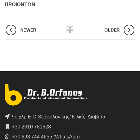
ΠΡΟΙΟΝΤΩΝ
NEWER
OLDER
9ο χλμ Ε.Ο Θεσσαλονίκης/ Κιλκίς, Διαβατά
+30 2310 781628
+30 693 744 4655 (WhatsApp)