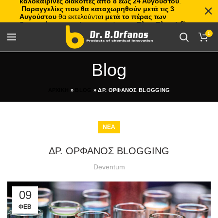
καλοκαιρινές διακοπές από 8 έως 24 Αυγούστου
.
Παραγγελίες που θα καταχωρηθούν μετά τις 3
Αυγούστου
θα εκτελούνται
μετά το πέρας των
διακοπών
, με σειρά προτεραιότητας.
Πλιτς Πλατς!
🏖️🌊
0
Blog
ΑΡΧΙΚΗ
»
BLOG
»
ΔΡ. ΟΡΦΑΝΟΣ BLOGGING
ΝΕΑ
ΔΡ. ΟΡΦΑΝΟΣ BLOGGING
Deventum
09
ΦΕΒ