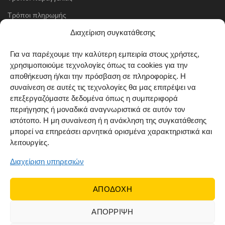
Τρόποι πληρωμής
Διαχείριση συγκατάθεσης
Μέθοδοι αποστολής
Πολιτική επιστροφών
Για να παρέχουμε την καλύτερη εμπειρία στους χρήστες,
χρησιμοποιούμε τεχνολογίες όπως τα cookies για την
Όροι χρήσης
αποθήκευση ή/και την πρόσβαση σε πληροφορίες. Η
Cookie Policy (EU)
συναίνεση σε αυτές τις τεχνολογίες θα μας επιτρέψει να
επεξεργαζόμαστε δεδομένα όπως η συμπεριφορά
ΑΚΟΛΟΥΘΗΣΤΕ ΜΑΣ
περιήγησης ή μοναδικά αναγνωριστικά σε αυτόν τον
ιστότοπο. Η μη συναίνεση ή η ανάκληση της συγκατάθεσης
μπορεί να επηρεάσει αρνητικά ορισμένα χαρακτηριστικά και
λειτουργίες.
Διαχείριση υπηρεσιών
ΑΠΟΔΟΧΗ
ΑΠΟΡΡΙΨΗ
© 2022 Dr Orfanos.
Web development
&
eCommerce
marketing
by { deventum }