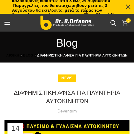
καλοκαιρινές διακοπές από 8 έως 24 Αυγούστου
.
Παραγγελίες που θα καταχωρηθούν μετά τις 3
Αυγούστου
θα εκτελούνται
μετά το πέρας των
διακοπών
, με σειρά προτεραιότητας.
Πλιτς Πλατς!
🏖️🌊
0
Blog
ΑΡΧΙΚΗ
»
BLOG
»
ΔΙΑΦΗΜΙΣΤΙΚΗ ΑΦΙΣΑ ΓΙΑ ΠΛΥΝΤΗΡΙΑ ΑΥΤΟΚΙΝΗΤΩΝ
NEWS
ΔΙΑΦΗΜΙΣΤΙΚΗ ΑΦΙΣΑ ΓΙΑ ΠΛΥΝΤΗΡΙΑ
ΑΥΤΟΚΙΝΗΤΩΝ
Deventum
14