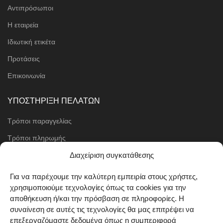
Αντιπρόσωποι
Η εταιρεία
Ιδιωτική ετικέτα
Προτάσεις
Επικοινωνία
ΥΠΟΣΤΗΡΙΞΗ ΠΕΛΑΤΩΝ
Τρόποι παραγγελίας
Τρόποι πληρωμής
Μέθοδοι αποστολής
Διαχείριση συγκατάθεσης
Πολιτική επιστροφών
Για να παρέχουμε την καλύτερη εμπειρία στους χρήστες,
χρησιμοποιούμε τεχνολογίες όπως τα cookies για την
Όροι χρήσης
αποθήκευση ή/και την πρόσβαση σε πληροφορίες. Η
Cookie Policy (EU)
συναίνεση σε αυτές τις τεχνολογίες θα μας επιτρέψει να
επεξεργαζόμαστε δεδομένα όπως η συμπεριφορά