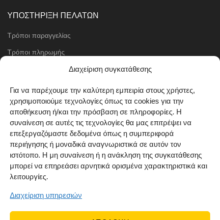
ΥΠΟΣΤΗΡΙΞΗ ΠΕΛΑΤΩΝ
Τρόποι παραγγελίας
Τρόποι πληρωμής
Μέθοδοι αποστολής
Διαχείριση συγκατάθεσης
Πολιτική επιστροφών
Για να παρέχουμε την καλύτερη εμπειρία στους χρήστες,
χρησιμοποιούμε τεχνολογίες όπως τα cookies για την
Όροι χρήσης
αποθήκευση ή/και την πρόσβαση σε πληροφορίες. Η
Cookie Policy (EU)
συναίνεση σε αυτές τις τεχνολογίες θα μας επιτρέψει να
επεξεργαζόμαστε δεδομένα όπως η συμπεριφορά
ΑΚΟΛΟΥΘΗΣΤΕ ΜΑΣ
περιήγησης ή μοναδικά αναγνωριστικά σε αυτόν τον
ιστότοπο. Η μη συναίνεση ή η ανάκληση της συγκατάθεσης
μπορεί να επηρεάσει αρνητικά ορισμένα χαρακτηριστικά και
λειτουργίες.
Διαχείριση υπηρεσιών