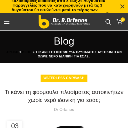
καλοκαιρινές διακοπές από 8 έως 24 Αυγούστου
.
Παραγγελίες που θα καταχωρηθούν μετά τις 3
Αυγούστου
θα εκτελούνται
μετά το πέρας των
διακοπών
, με σειρά προτεραιότητας.
Πλιτς Πλατς!
🏖️🌊
0
Blog
ΑΡΧΙΚΗ
»
BLOG
»
ΤΙ ΚΑΝΕΙ ΤΗ ΦΟΡΜΟΥΛΑ ΠΛΥΣΙΜΑΤΟΣ ΑΥΤΟΚΙΝΗΤΩΝ
ΧΩΡΙΣ ΝΕΡΟ ΙΔΑΝΙΚΗ ΓΙΑ ΕΣΑΣ;
WATERLESS CARWASH
Τι κάνει τη φόρμουλα πλυσίματος αυτοκινήτων
χωρίς νερό ιδανική για εσάς;
Dr Orfanos
03