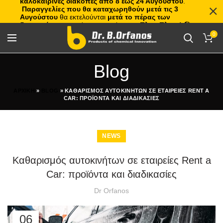
καλοκαιρινές διακοπές από 8 έως 24 Αυγούστου
.
Παραγγελίες που θα καταχωρηθούν μετά τις 3
Αυγούστου
θα εκτελούνται
μετά το πέρας των
διακοπών
, με σειρά προτεραιότητας.
Πλιτς Πλατς!
🏖️🌊
0
Blog
ΑΡΧΙΚΗ
»
BLOG
»
ΚΑΘΑΡΙΣΜΟΣ ΑΥΤΟΚΙΝΗΤΩΝ ΣΕ ΕΤΑΙΡΕΙΕΣ RENT A
CAR: ΠΡΟΪΟΝΤΑ ΚΑΙ ΔΙΑΔΙΚΑΣΙΕΣ
NEWS
Καθαρισμός αυτοκινήτων σε εταιρείες Rent a
Car: προϊόντα και διαδικασίες
Dr Orfanos
06