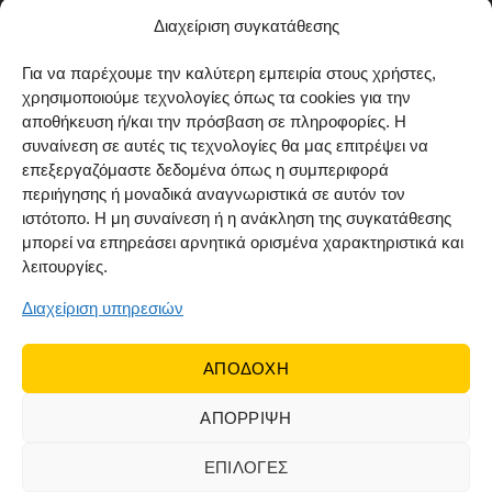
Μέθοδοι αποστολής
Διαχείριση συγκατάθεσης
Πολιτική επιστροφών
Για να παρέχουμε την καλύτερη εμπειρία στους χρήστες,
χρησιμοποιούμε τεχνολογίες όπως τα cookies για την
Όροι χρήσης
αποθήκευση ή/και την πρόσβαση σε πληροφορίες. Η
Cookie Policy (EU)
συναίνεση σε αυτές τις τεχνολογίες θα μας επιτρέψει να
επεξεργαζόμαστε δεδομένα όπως η συμπεριφορά
ΑΚΟΛΟΥΘΗΣΤΕ ΜΑΣ
περιήγησης ή μοναδικά αναγνωριστικά σε αυτόν τον
ιστότοπο. Η μη συναίνεση ή η ανάκληση της συγκατάθεσης
μπορεί να επηρεάσει αρνητικά ορισμένα χαρακτηριστικά και
λειτουργίες.
Διαχείριση υπηρεσιών
ΑΠΟΔΟΧΗ
ΑΠΟΡΡΙΨΗ
© 2022 Dr Orfanos.
Web development
&
eCommerce
marketing
by { deventum }
ΕΠΙΛΟΓΕΣ