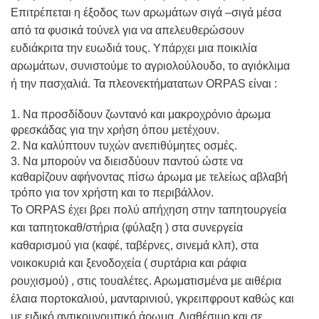
Επιτρέπεται η έξοδος των αρωμάτων σιγά –σιγά μέσα
από τα φυσικά τούνελ για να απελευθερώσουν
ευδιάκριτα την ευωδιά τους. Υπάρχει μια ποικιλία
αρωμάτων, συνιστούμε το αγριολούλουδο, το αγιόκλιμα
ή την πασχαλιά. Τα πλεονεκτήματατων ORPAS είναι :
1. Να προσδίδουν ζωντανό και μακροχρόνιο άρωμα
φρεσκάδας για την xρήση όπου μετέχουν.
2. Να καλύπτουν τυχών ανεπιθύμητες οσμές.
3. Να μπορούν να διεισδύουν παντού ώστε να
καθαρίζουν αφήνοντας πίσω άρωμα με τελείως αβλαβή
τρόπο για τον xρήστη και το περιβάλλον.
Το ORPAS έχει βρει πολύ απήχηση στην ταπητουργεία
και ταπητοκαθ/στήρια (φύλαξη ) στα συνεργεία
καθαρισμού για (καφέ, ταβέρνες, σινεμά κλπ), στα
νοικοκυριά και ξενοδοχεία ( συρτάρια και ράφια
ρουχισμού) , στις τουαλέτες. Αρωματισμένα με αιθέρια
έλαια πορτοκαλιού, μανταρινιού, γκρειπφρουτ καθώς και
με ειδικό αντικουνουπικό άρωμα. Διαθέσιμο και σε