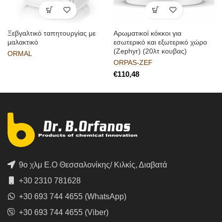
Ξεβγαλτικό ταπητουργίας με
Αρωματικοί κόκκοι για
μαλακτικό
εσωτερικό και εξωτερικό χώρο
(Zephyr) (20λτ κουβας)
ORMAL
ORPAS-ZEF
€
9ο χλμ Ε.Ο Θεσσαλονίκης/ Κιλκίς, Διαβατά
+30 2310 781628
+30 693 744 4655 (WhatsApp)
+30 693 744 4655 (Viber)