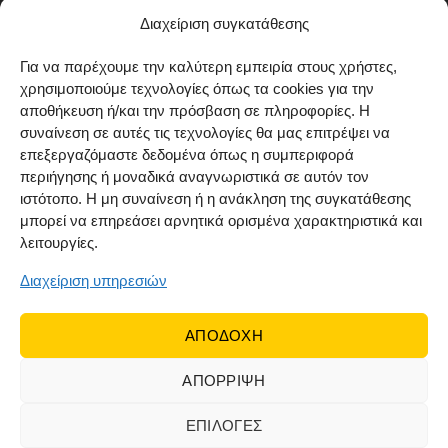
Μέθοδοι αποστολής
Διαχείριση συγκατάθεσης
Πολιτική επιστροφών
Για να παρέχουμε την καλύτερη εμπειρία στους χρήστες,
χρησιμοποιούμε τεχνολογίες όπως τα cookies για την
Όροι χρήσης
αποθήκευση ή/και την πρόσβαση σε πληροφορίες. Η
Cookie Policy (EU)
συναίνεση σε αυτές τις τεχνολογίες θα μας επιτρέψει να
επεξεργαζόμαστε δεδομένα όπως η συμπεριφορά
ΑΚΟΛΟΥΘΗΣΤΕ ΜΑΣ
περιήγησης ή μοναδικά αναγνωριστικά σε αυτόν τον
ιστότοπο. Η μη συναίνεση ή η ανάκληση της συγκατάθεσης
μπορεί να επηρεάσει αρνητικά ορισμένα χαρακτηριστικά και
λειτουργίες.
Διαχείριση υπηρεσιών
ΑΠΟΔΟΧΗ
ΑΠΟΡΡΙΨΗ
© 2022 Dr Orfanos.
Web development
&
eCommerce
marketing
by { deventum }
ΕΠΙΛΟΓΕΣ