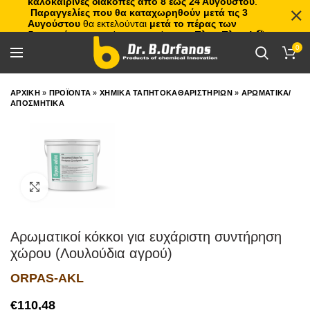
καλοκαιρινές διακοπές από 8 έως 24 Αυγούστου
.
Παραγγελίες που θα καταχωρηθούν μετά τις 3
Αυγούστου
θα εκτελούνται
μετά το πέρας των
διακοπών
, με σειρά προτεραιότητας.
Πλιτς Πλατς!
🏖️🌊
0
ΑΡΧΙΚΗ
»
ΠΡΟΪΟΝΤΑ
»
ΧΗΜΙΚΑ ΤΑΠΗΤΟΚΑΘΑΡΙΣΤΗΡΙΩΝ
»
ΑΡΩΜΑΤΙΚΑ/
ΑΠΟΣΜΗΤΙΚΑ
Click to enlarge
Αρωματικοί κόκκοι για ευχάριστη συντήρηση
χώρου (Λουλούδια αγρού)
ORPAS-AKL
€