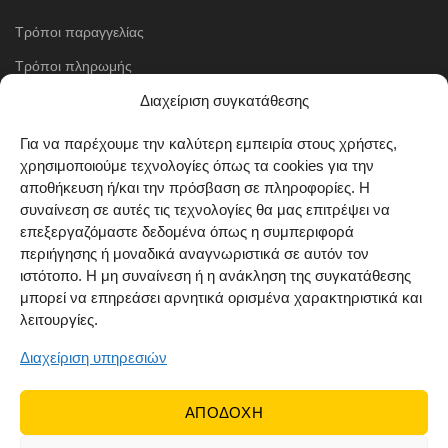
Τρόποι παραγγελίας
Τρόποι πληρωμής
Μέθοδοι αποστολής
Διαχείριση συγκατάθεσης
Πολιτική επιστροφών
Για να παρέχουμε την καλύτερη εμπειρία στους χρήστες,
χρησιμοποιούμε τεχνολογίες όπως τα cookies για την
Όροι χρήσης
αποθήκευση ή/και την πρόσβαση σε πληροφορίες. Η
Cookie Policy (EU)
συναίνεση σε αυτές τις τεχνολογίες θα μας επιτρέψει να
επεξεργαζόμαστε δεδομένα όπως η συμπεριφορά
ΑΚΟΛΟΥΘΗΣΤΕ ΜΑΣ
περιήγησης ή μοναδικά αναγνωριστικά σε αυτόν τον
ιστότοπο. Η μη συναίνεση ή η ανάκληση της συγκατάθεσης
μπορεί να επηρεάσει αρνητικά ορισμένα χαρακτηριστικά και
λειτουργίες.
Διαχείριση υπηρεσιών
ΑΠΟΔΟΧΗ