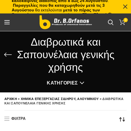
καλοκαιρινές διακοπές από 8 έως 24 Αυγούστου
.
Παραγγελίες που θα καταχωρηθούν μετά τις 3
Αυγούστου
θα εκτελούνται
μετά το πέρας των
διακοπών
, με σειρά προτεραιότητας.
Πλιτς Πλατς!
🏖️🌊
0
Διαβρωτικά και
Σαπουνέλαια γενικής
χρήσης
ΚΑΤΗΓΟΡΙΕΣ
ΑΡΧΙΚΗ
»
ΧΗΜΙΚΑ ΕΠΕΞΕΡΓΑΣΙΑΣ ΣΙΔΗΡΟΥ, ΑΛΟΥΜΙΝΙΟΥ
»
ΔΙΑΒΡΩΤΙΚΑ
ΚΑΙ ΣΑΠΟΥΝΕΛΑΙΑ ΓΕΝΙΚΗΣ ΧΡΗΣΗΣ
ΦΙΛΤΡΑ