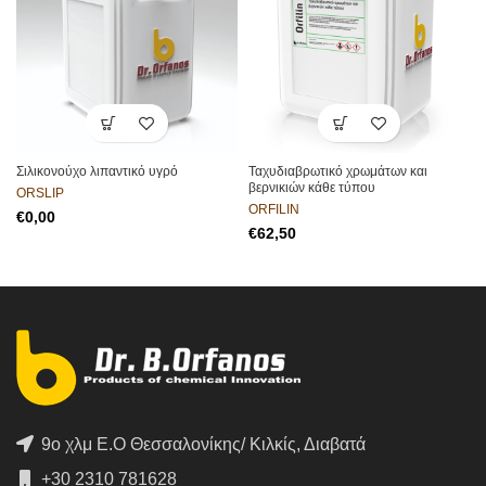
Σιλικονούχο λιπαντικό υγρό
Ταχυδιαβρωτικό χρωμάτων και
βερνικιών κάθε τύπου
ORSLIP
ORFILIN
€
€
9ο χλμ Ε.Ο Θεσσαλονίκης/ Κιλκίς, Διαβατά
+30 2310 781628