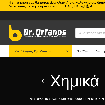
Η επιχείρησή μας θα παραμείνει
κλειστή για καλοκαιρινές δια
διακοπών
, με σειρά προτεραιότητας.
Πλιτς Πλατς!
🏖️🌊
Κατάλογος Προϊόντων
Προϊόντα
Αντιπ
Χημικά
ΔΙΑΒΡΩΤΙΚΑ ΚΑΙ ΣΑΠΟΥΝΕΛΑΙΑ ΓΕΝΙΚΗΣ ΧΡ