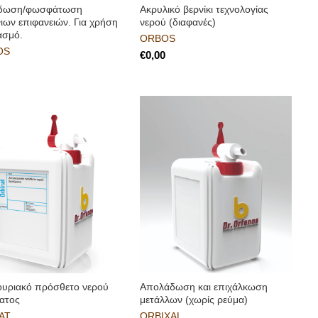
δωση/φωσφάτωση
Ακρυλικό βερνίκι τεχνολογίας
ιων επιφανειών. Για χρήση
νερού (διαφανές)
ασμό.
ORBOS
OS
€
ουριακό πρόσθετο νερού
Απολάδωση και επιχάλκωση
ατος
μετάλλων (χωρίς ρεύμα)
AT
ORBIXAL