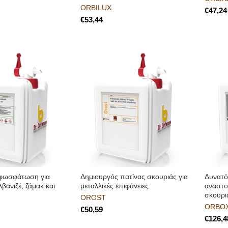
ORBILUX
€
€
φωσφάτωση για
Δημιουργός πατίνας σκουριάς για
Δυνατό
λβανιζέ, ζάμακ και
μεταλλικές επιφάνειες
αναστο
σκουρι
OROST
ORBO
€
€