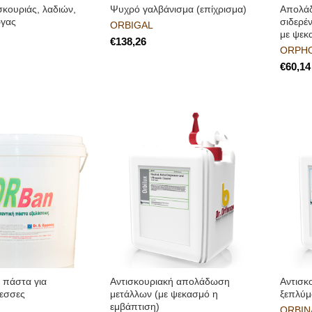
σκουριάς, λαδιών,
Ψυχρό γαλβάνισμα (επίχρισμα)
Aπολά
ργας
σιδερέν
ORBIGAL
με ψεκ
€
ORPH
€
ή πάστα για
Αντισκουριακή απολάδωση
Αντισκ
ρεσσες
μετάλλων (με ψεκασμό η
ξεπλύμ
εμβάπτιση)
ORBIN