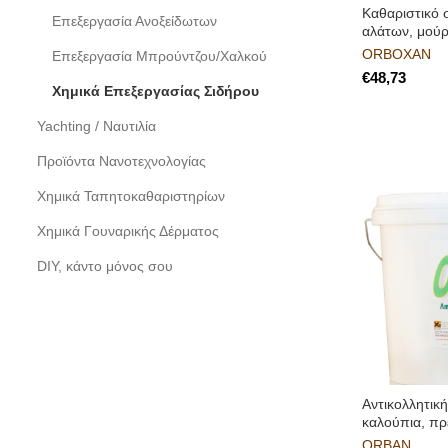
Καθαριστικό 
Επεξεργασία Ανοξείδωτων
αλάτων, μού
ORBOXAN
Επεξεργασία Μπρούντζου/Χαλκού
€
Χημικά Επεξεργασίας Σιδήρου
Yachting / Ναυτιλία
Προϊόντα Νανοτεχνολογίας
Χημικά Ταπητοκαθαριστηρίων
Χημικά Γουναρικής Δέρματος
DIY, κάντο μόνος σου
Αντικολλητικ
καλούπια, π
ORBAN