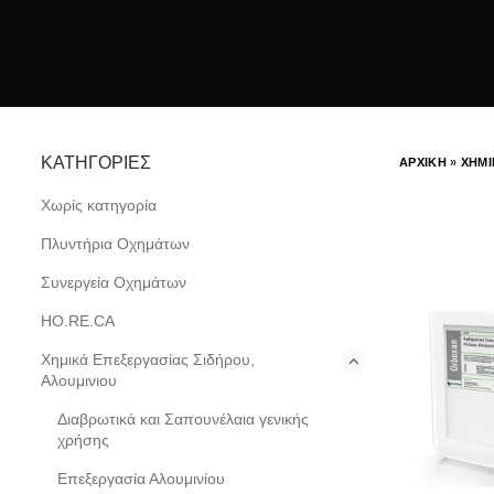
ΚΑΤΗΓΟΡΙΕΣ
ΑΡΧΙΚΗ
»
ΧΗΜΙ
Χωρίς κατηγορία
Πλυντήρια Οχημάτων
Συνεργεία Οχημάτων
HO.RE.CA
Χημικά Επεξεργασίας Σιδήρου,
Αλουμινιου
Διαβρωτικά και Σαπουνέλαια γενικής
χρήσης
Επεξεργασία Αλουμινίου