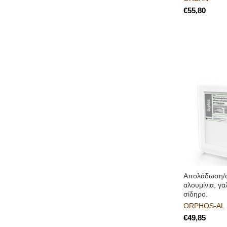
€
Απολάδωση/
αλουμίνια, γα
σίδηρο.
ORPHOS-AL
€