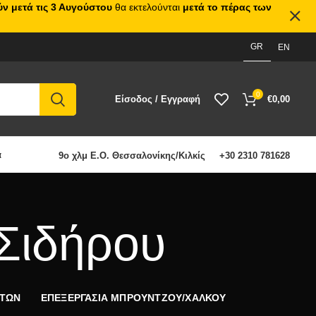
ν μετά τις 3 Αυγούστου
θα εκτελούνται
μετά το πέρας των
GR
EN
0
Είσοδος / Εγγραφή
€
0,00
α
9ο χλμ Ε.Ο. Θεσσαλονίκης/Κιλκίς
+30 2310 781628
Σιδήρου
ΩΤΩΝ
ΕΠΕΞΕΡΓΑΣΙΑ ΜΠΡΟΥΝΤΖΟΥ/ΧΑΛΚΟΥ