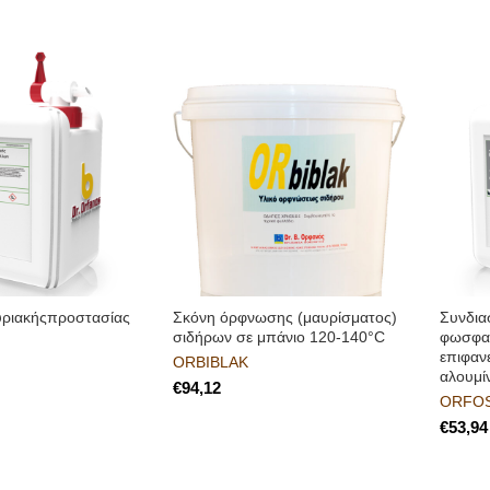
υριακήςπροστασίας
Σκόνη όρφνωσης (μαυρίσματος)
Συνδια
σιδήρων σε μπάνιο 120-140°C
φωσφατ
επιφαν
ORBIBLAK
αλουμίν
€
ORFOS
€