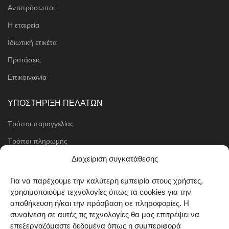
Αντιπρόσωποι
Η εταιρεία
Ιδιωτική ετικέτα
Προτάσεις
Επικοινωνία
ΥΠΟΣΤΗΡΙΞΗ ΠΕΛΑΤΩΝ
Τρόποι παραγγελίας
Τρόποι πληρωμής
Μέθοδοι αποστολής
Διαχείριση συγκατάθεσης
Πολιτική επιστροφών
Για να παρέχουμε την καλύτερη εμπειρία στους χρήστες,
χρησιμοποιούμε τεχνολογίες όπως τα cookies για την
Όροι χρήσης
αποθήκευση ή/και την πρόσβαση σε πληροφορίες. Η
Cookie Policy (EU)
συναίνεση σε αυτές τις τεχνολογίες θα μας επιτρέψει να
επεξεργαζόμαστε δεδομένα όπως η συμπεριφορά