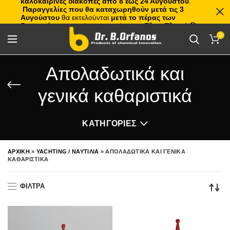
καλοκαιρινές διακοπές από 8 έως 24 Αυγούστου
.
Παραγγελίες που θα καταχωρηθούν μετά τις 3
Αυγούστου
θα εκτελούνται
μετά το πέρας των
διακοπών
, με σειρά προτεραιότητας.
Πλιτς Πλατς!
🏖️🌊
0
Απολαδωτικά και
γενικά καθαριστικά
ΚΑΤΗΓΟΡΙΕΣ
ΑΡΧΙΚΗ
»
YACHTING / ΝΑΥΤΙΛΙΑ
»
ΑΠΟΛΑΔΩΤΙΚΑ ΚΑΙ ΓΕΝΙΚΑ
ΚΑΘΑΡΙΣΤΙΚΑ
ΦΙΛΤΡΑ