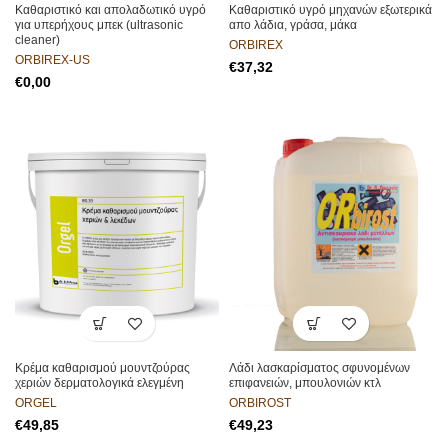
Καθαριστικό και απολαδωτικό υγρό
Καθαριστικό υγρό μηχανών εξωτερικά
για υπερήχους μπεκ (ultrasonic
απο λάδια, γράσα, μάκα
cleaner)
ORBIREX
ORBIREX-US
€
€
Κρέμα καθαρισμού μουντζούρας
Λάδι λασκαρίσματος σφυνομένων
χεριών δερματολογικά ελεγμένη
επιφανειών, μπουλονιών κτλ
ORGEL
ORBIROST
€
€