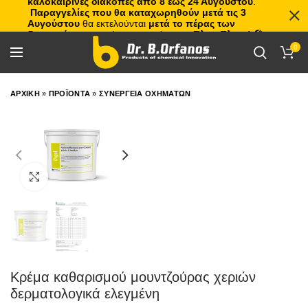
καλοκαιρινές διακοπές από 8 έως 24 Αυγούστου
.
Παραγγελίες που θα καταχωρηθούν μετά τις 3
Αυγούστου
θα εκτελούνται
μετά το πέρας των
διακοπών
, με σειρά προτεραιότητας.
Πλιτς Πλατς!
🏖️🌊
0
ΑΡΧΙΚΗ
»
ΠΡΟΪΟΝΤΑ
»
ΣΥΝΕΡΓΕΙΑ ΟΧΗΜΑΤΩΝ
Click to enlarge
Κρέμα καθαρισμού μουντζούρας χεριών
δερματολογικά ελεγμένη