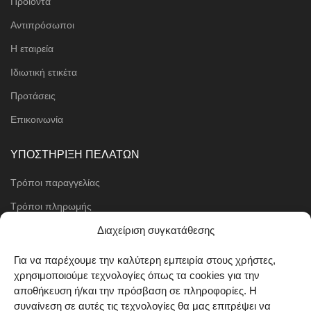
Προϊόντα
Αντιπρόσωποι
Η εταιρεία
Ιδιωτική ετικέτα
Προτάσεις
Επικοινωνία
ΥΠΟΣΤΗΡΙΞΗ ΠΕΛΑΤΩΝ
Τρόποι παραγγελίας
Τρόποι πληρωμής
Μέθοδοι αποστολής
Διαχείριση συγκατάθεσης
Πολιτική επιστροφών
Για να παρέχουμε την καλύτερη εμπειρία στους χρήστες,
χρησιμοποιούμε τεχνολογίες όπως τα cookies για την
Όροι χρήσης
αποθήκευση ή/και την πρόσβαση σε πληροφορίες. Η
Cookie Policy (EU)
συναίνεση σε αυτές τις τεχνολογίες θα μας επιτρέψει να