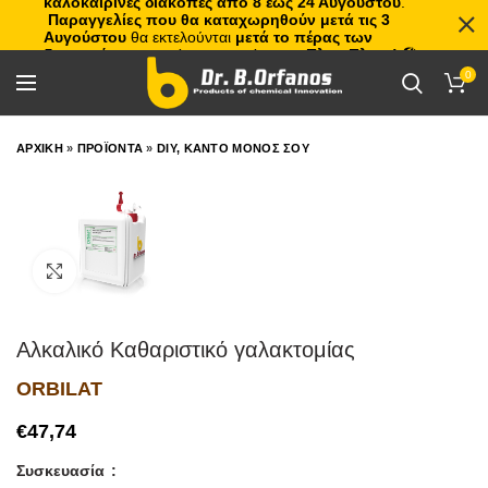
καλοκαιρινές διακοπές από 8 έως 24 Αυγούστου
.
Παραγγελίες που θα καταχωρηθούν μετά τις 3
Αυγούστου
θα εκτελούνται
μετά το πέρας των
διακοπών
, με σειρά προτεραιότητας.
Πλιτς Πλατς!
🏖️🌊
0
ΑΡΧΙΚΗ
»
ΠΡΟΪΟΝΤΑ
»
DIY, ΚΑΝΤΟ ΜΟΝΟΣ ΣΟΥ
Click to enlarge
Αλκαλικό Καθαριστικό γαλακτομίας
ORBILAT
€
Συσκευασία